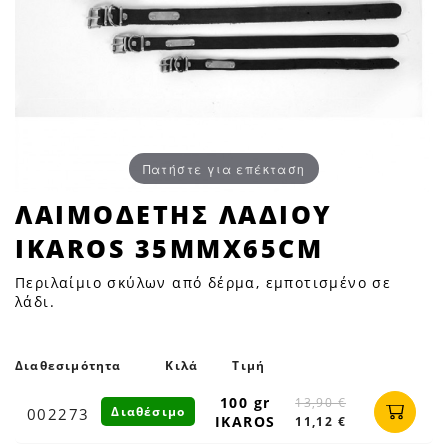
Πατήστε για επέκταση
ΛΑΙΜΟΔΕΤΗΣ
ΛΑΙΜΟΔΕΤΗΣ ΛΑΔΙΟΥ
ΛΑΔΙΟΥ
IKAROS 35MMX65CM
IKAROS
35mmX65cm
Περιλαίμιο σκύλων από δέρμα, εμποτισμένο σε
|
λάδι.
Petfan
Διαθεσιμότητα
Κιλά
Τιμή
100 gr
13,90 €
Διαθέσιμο
002273
IKAROS
11,12 €