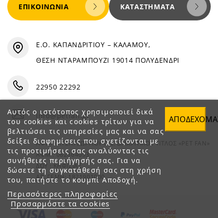
ΕΠΙΚΟΙΝΩΝΊΑ
ΚΑΤΑΣΤΉΜΑΤΑ
Ε.Ο. ΚΑΠΑΝΔΡΙΤΙΟΥ – ΚΑΛΑΜΟΥ,
ΘΕΣΗ ΝΤΑΡΑΜΠΟΥΖΙ 19014 ΠΟΛΥΔΕΝΔΡΙ
22950 22292
Αυτός ο ιστότοπος χρησιμοποιεί δικά
info@petfan.gr
ΑΠΟΔΈΧΟΜΑ
του cookies και cookies τρίτων για να
βελτιώσει τις υπηρεσίες μας και να σας
δείξει διαφημίσεις που σχετίζονται με
ΑΦΟΙ ΧΑΤΖΗΓΕΩΡΓΙΟΥ Ο.Ε. ΔΙΑΚΡΙΤΙΚΟΣ ΤΙΤΛΟΣ «PET FAN»
τις προτιμήσεις σας αναλύοντας τις
ΑΦΜ : 082864093
συνήθειες περιήγησής σας. Για να
ΔΟΥ : ΚΗΦΙΣΙΑΣ
δώσετε τη συγκατάθεσή σας στη χρήση
ΑΡ. ΓΕΜΗ: 1821901000
του, πατήστε το κουμπί Αποδοχή.
Περισσότερες πληροφορίες
Προσαρμόστε τα cookies