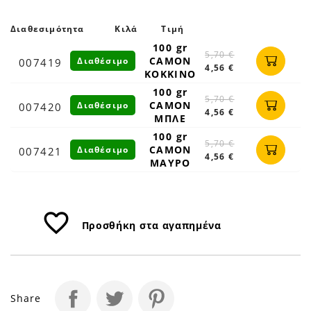
Petfan
Διαθεσιμότητα
Κιλά
Τιμή
100 gr
5,70 €
CAMON
Διαθέσιμο
007419
4,56 €
ΚΟΚΚΙΝΟ
100 gr
5,70 €
CAMON
Διαθέσιμο
007420
4,56 €
ΜΠΛΕ
100 gr
5,70 €
CAMON
Διαθέσιμο
007421
4,56 €
ΜΑΥΡΟ
favorite_border
Προσθήκη στα αγαπημένα
Share