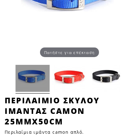
Πατήστε για επέκταση
ΠΕΡΙΛΑΙΜΙΟ
ΠΕΡΙΛΑΙΜΙΟ ΣΚΥΛΟΥ
ΣΚΥΛΟΥ
ΙΜΑΝΤΑΣ CAMON
ΙΜΑΝΤΑΣ
CAMON
25MMX50CM
25mmX50cm
Περιλαίμια ιμάντα camon απλό.
|