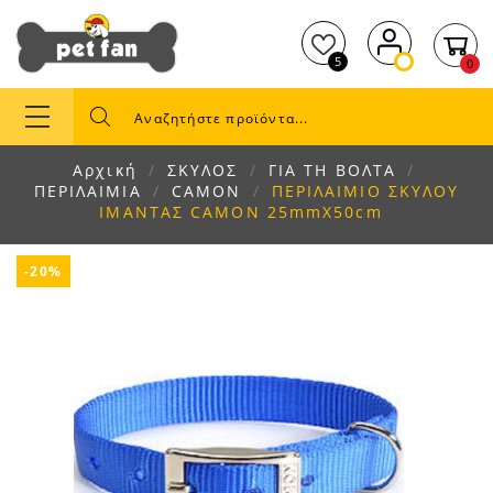
5
0
Αρχική
ΣΚΥΛΟΣ
ΓΙΑ ΤΗ ΒΟΛΤΑ
ΠΕΡΙΛΑΙΜΙΑ
CAMON
ΠΕΡΙΛΑΙΜΙΟ ΣΚΥΛΟΥ
ΙΜΑΝΤΑΣ CAMON 25mmX50cm
-20%