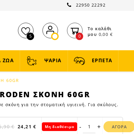
22950 22292
Το καλάθι
μου
0,00 €
5
0
 ΖΩΑ
ΨΑΡΙΑ
ΕΡΠΕΤΑ
ΝΗ 60GR
PRODEN ΣΚΟΝΗ 60GR
 σκόνη για την στοματική υγιεινή. Για σκύλους.
-
+
6,90 €
24,21 €
ΑΓΟΡΆ
Μη διαθέσιμο