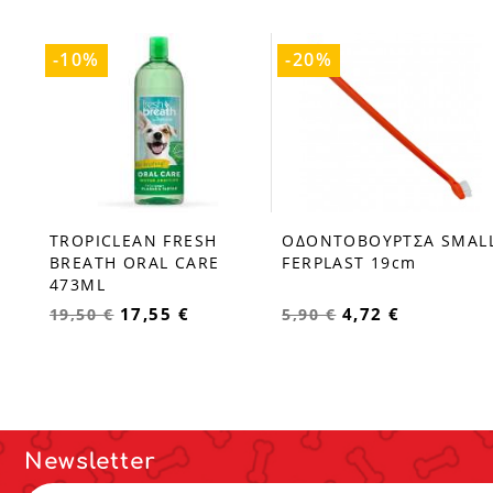
-10%
-20%
TROPICLEAN FRESH
ΟΔΟΝΤΟΒΟΥΡΤΣΑ SMAL
favorite_border
favorite_border
BREATH ORAL CARE
FERPLAST 19cm
473ML
17,55 €
4,72 €
19,50 €
5,90 €
Newsletter