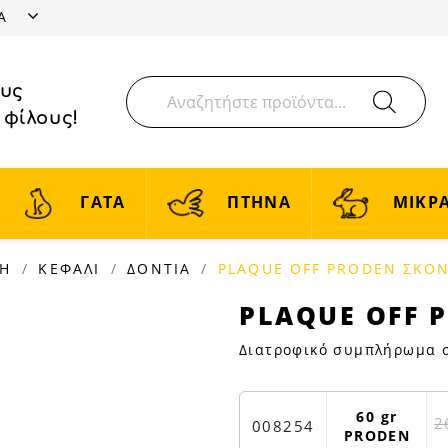
ΤΑ
ους
 φίλους!
ΓΑΤΑ
ΠΤΗΝΑ
ΜΙΚΡΑ
ΝΗ
ΚΕΦΑΛΙ
ΔΟΝΤΙΑ
PLAQUE OFF PRODEN ΣΚΟ
PLAQUE
PLAQUE OFF 
OFF
Διατροφικό συμπλήρωμα σε
PRODEN
ΣΚΟΝΗ
60GR
60 gr
2
|
008254
PRODEN