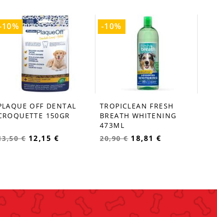
-10%
-10%
-1
TRO
fa
BRE
47
19,
PLAQUE OFF DENTAL
TROPICLEAN FRESH
favorite_border
favorite_border
CROQUETTE 150GR
BREATH WHITENING
473ML
12,15 €
18,81 €
13,50 €
20,90 €