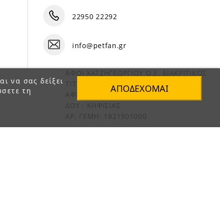
22950 22292
info@petfan.gr
ΑΦΟΙ ΧΑΤΖΗΓΕΩΡΓΙΟΥ Ο.Ε. ΔΙΑΚΡΙΤΙΚΟΣ
αι να σας δείξει
ΤΙΤΛΟΣ «PET FAN»
ΑΠΟΔΈΧΟΜΑΙ
ώσετε τη
ΑΦΜ : 082864093
ΔΟΥ : ΚΗΦΙΣΙΑΣ
ΑΡ. ΓΕΜΗ: 1821901000
e-Shop by Synergic Software