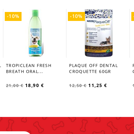
-10%
-10%
L
TROPICLEAN FRESH
PLAQUE OFF DENTAL
favorite_border
favorite_border
BREATH ORAL...
CROQUETTE 60GR
18,90 €
11,25 €
21,00 €
12,50 €