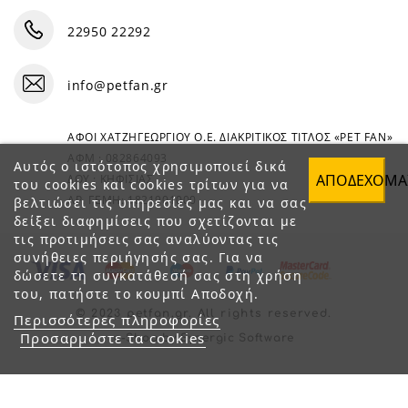
22950 22292
info@petfan.gr
ΑΦΟΙ ΧΑΤΖΗΓΕΩΡΓΙΟΥ Ο.Ε. ΔΙΑΚΡΙΤΙΚΟΣ ΤΙΤΛΟΣ «PET FAN»
ΑΦΜ : 082864093
Αυτός ο ιστότοπος χρησιμοποιεί δικά
ΑΠΟΔΈΧΟΜΑ
ΔΟΥ : ΚΗΦΙΣΙΑΣ
του cookies και cookies τρίτων για να
ΑΡ. ΓΕΜΗ: 1821901000
βελτιώσει τις υπηρεσίες μας και να σας
δείξει διαφημίσεις που σχετίζονται με
τις προτιμήσεις σας αναλύοντας τις
συνήθειες περιήγησής σας. Για να
δώσετε τη συγκατάθεσή σας στη χρήση
του, πατήστε το κουμπί Αποδοχή.
© 2023 petfan.gr. All rights reserved.
Περισσότερες πληροφορίες
Προσαρμόστε τα cookies
e-Shop by Synergic Software