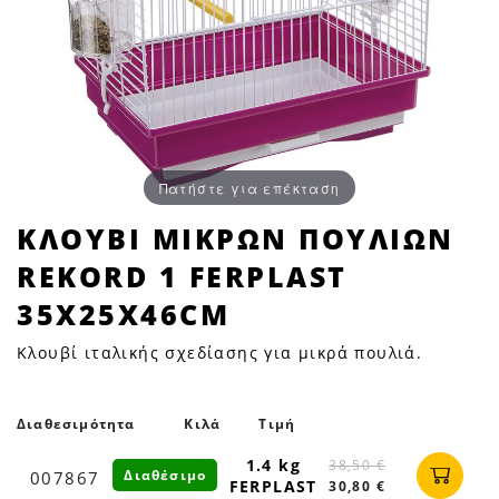
Πατήστε για επέκταση
ΚΛΟΥΒΙ
ΚΛΟΥΒΙ ΜΙΚΡΩΝ ΠΟΥΛΙΩΝ
ΜΙΚΡΩΝ
REKORD 1 FERPLAST
ΠΟΥΛΙΩΝ
REKORD
35X25X46CM
1
Κλουβί ιταλικής σχεδίασης για μικρά πουλιά.
FERPLAST
35X25X46cm
|
Διαθεσιμότητα
Κιλά
Τιμή
Petfan
1.4 kg
38,50 €
Διαθέσιμο
007867
FERPLAST
30,80 €