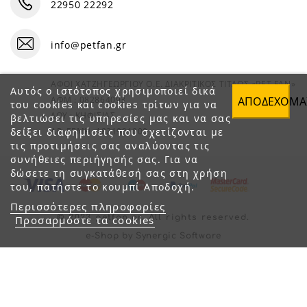
22950 22292
info@petfan.gr
ΑΦΟΙ ΧΑΤΖΗΓΕΩΡΓΙΟΥ Ο.Ε. ΔΙΑΚΡΙΤΙΚΟΣ ΤΙΤΛΟΣ «PET FAN»
Αυτός ο ιστότοπος χρησιμοποιεί δικά
ΑΠΟΔΈΧΟΜΑ
ΑΦΜ : 082864093
του cookies και cookies τρίτων για να
ΔΟΥ : ΚΗΦΙΣΙΑΣ
βελτιώσει τις υπηρεσίες μας και να σας
δείξει διαφημίσεις που σχετίζονται με
ΑΡ. ΓΕΜΗ: 1821901000
τις προτιμήσεις σας αναλύοντας τις
συνήθειες περιήγησής σας. Για να
δώσετε τη συγκατάθεσή σας στη χρήση
του, πατήστε το κουμπί Αποδοχή.
Περισσότερες πληροφορίες
© 2023 petfan.gr. All rights reserved.
Προσαρμόστε τα cookies
e-Shop by Synergic Software