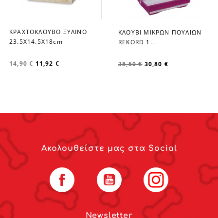
ΚΡΑΧΤΟΚΛΟΥΒΟ ΞΥΛΙΝΟ
ΚΛΟΥΒΙ ΜΙΚΡΩΝ ΠΟΥΛΙΩΝ
favorite_border
favorite_border
23.5Χ14.5Χ18cm
REKORD 1...
14,90 €
11,92 €
38,50 €
30,80 €
Ακολουθείστε μας στα Social
Facebook
YouTube
Instagram
Newsletter