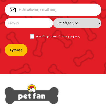
Αποδoχή των
όρων χρήσης