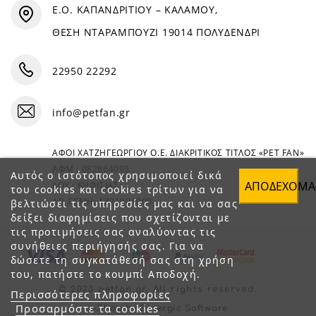
Ε.Ο. ΚΑΠΑΝΔΡΙΤΙΟΥ – ΚΑΛΑΜΟΥ,
ΘΕΣΗ ΝΤΑΡΑΜΠΟΥΖΙ 19014 ΠΟΛΥΔΕΝΔΡΙ
22950 22292
info@petfan.gr
ΑΦΟΙ ΧΑΤΖΗΓΕΩΡΓΙΟΥ Ο.Ε. ΔΙΑΚΡΙΤΙΚΟΣ ΤΙΤΛΟΣ «PET FAN»
ΑΦΜ : 082864093
Αυτός ο ιστότοπος χρησιμοποιεί δικά
ΑΠΟΔΈΧΟΜΑ
ΔΟΥ : ΚΗΦΙΣΙΑΣ
του cookies και cookies τρίτων για να
ΑΡ. ΓΕΜΗ: 1821901000
βελτιώσει τις υπηρεσίες μας και να σας
δείξει διαφημίσεις που σχετίζονται με
τις προτιμήσεις σας αναλύοντας τις
συνήθειες περιήγησής σας. Για να
δώσετε τη συγκατάθεσή σας στη χρήση
του, πατήστε το κουμπί Αποδοχή.
© 2023 petfan.gr. All rights reserved.
Περισσότερες πληροφορίες
Προσαρμόστε τα cookies
e-Shop by Synergic Software