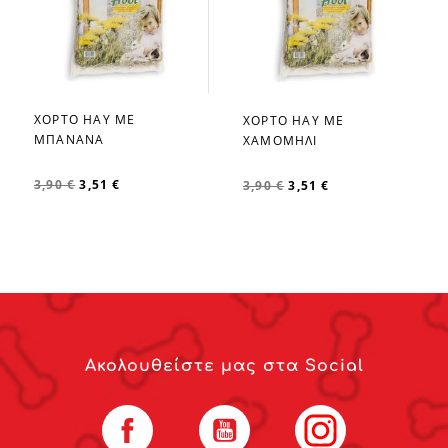
ΧΟΡΤΟ HAY ΜΕ
ΧΟΡΤΟ HAY ΜΕ
favorite_border
favorite_border
ΜΠΑΝΑΝΑ
ΧΑΜΟΜΗΛΙ
3,90 €
3,51 €
3,90 €
3,51 €
Ακολουθείστε μας στα Social
Facebook
YouTube
Instagram