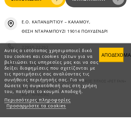
Ε.Ο. ΚΑΠΑΝΔΡΙΤΙΟΥ – ΚΑΛΑΜΟΥ,
ΘΕΣΗ ΝΤΑΡΑΜΠΟΥΖΙ 19014 ΠΟΛΥΔΕΝΔΡΙ
22950 22292
Αυτός ο ιστότοπος χρησιμοποιεί δικά
ΑΠΟΔΈΧΟΜΑ
του cookies και cookies τρίτων για να
βελτιώσει τις υπηρεσίες μας και να σας
info@petfan.gr
δείξει διαφημίσεις που σχετίζονται με
τις προτιμήσεις σας αναλύοντας τις
συνήθειες περιήγησής σας. Για να
ΑΦΟΙ ΧΑΤΖΗΓΕΩΡΓΙΟΥ Ο.Ε. ΔΙΑΚΡΙΤΙΚΟΣ ΤΙΤΛΟΣ «PET FAN»
δώσετε τη συγκατάθεσή σας στη χρήση
ΑΦΜ : 082864093
του, πατήστε το κουμπί Αποδοχή.
ΔΟΥ : ΚΗΦΙΣΙΑΣ
Περισσότερες πληροφορίες
ΑΡ. ΓΕΜΗ: 1821901000
Προσαρμόστε τα cookies