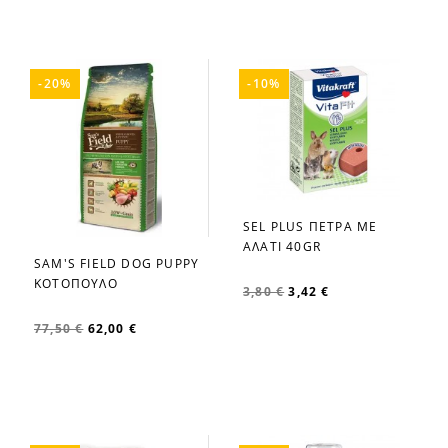
-20%
-10%
SEL PLUS ΠΕΤΡΑ ΜΕ
favorite_border
ΑΛΑΤΙ 40GR
SAM'S FIELD DOG PUPPY
favorite_border
ΚΟΤΟΠΟΥΛΟ
3,80 €
3,42 €
77,50 €
62,00 €