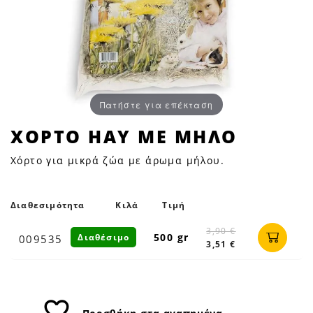
Πατήστε για επέκταση
ΧΟΡΤΟ
ΧΟΡΤΟ HAY ΜΕ ΜΗΛΟ
HAY
Χόρτο για μικρά ζώα με άρωμα μήλου.
ΜΕ
ΜΗΛΟ
|
Διαθεσιμότητα
Κιλά
Τιμή
Petfan
3,90 €
500 gr
Διαθέσιμο
009535
3,51 €
favorite_border