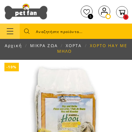
5
0
Αρχική
ΜΙΚΡΑ ΖΩΑ
ΧΟΡΤΑ
ΧΟΡΤΟ HAY ΜΕ
ΜΗΛΟ
-10%