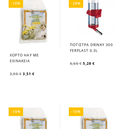
-10%
-20%
ΠΟΤΙΣΤΡΑ DRINKY 300
favorite_border
FERPLAST 0.3L
ΧΟΡΤΟ HAY ΜΕ
favorite_border
ΕΧΙΝΑΚΕΙΑ
6,60 €
5,28 €
3,90 €
3,51 €
-10%
-10%