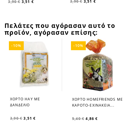
3,90 €
3,51 €
3,90 €
3,51 €
Πελάτες που αγόρασαν αυτό το
προϊόν, αγόρασαν επίσης:
-10%
-10%
ΧΟΡΤΟ HAY ΜΕ
ΧΟΡΤΟ HOMEFRIENDS ΜΕ
favorite_border
favorite_border
ΔΑΝΔΕΛΙΟ
ΚΑΡΟΤΟ-ΕΧΙΝΑΚΕΙΑ...
3,90 €
3,51 €
5,40 €
4,86 €