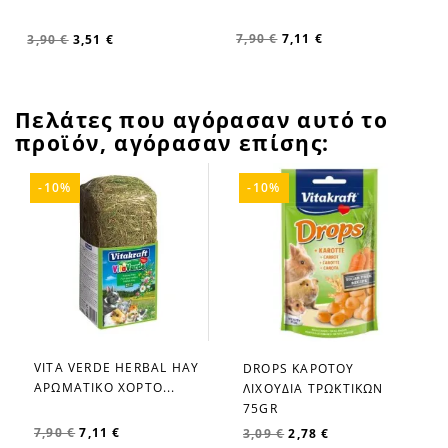
7,90 €
7,11 €
3,90 €
3,51 €
Πελάτες που αγόρασαν αυτό το
προϊόν, αγόρασαν επίσης:
-10%
-10%
VITA VERDE HERBAL HAY
DROPS ΚΑΡΟΤΟΥ
favorite_border
favorite_border
ΑΡΩΜΑΤΙΚΟ ΧΟΡΤΟ...
ΛΙΧΟΥΔΙΑ ΤΡΩΚΤΙΚΩΝ
75GR
7,90 €
7,11 €
3,09 €
2,78 €