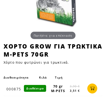
Πατήστε για επέκταση
ΧΟΡΤΟ
ΧΟΡΤΟ GROW ΓΙΑ ΤΡΩΚΤΙΚΑ
GROW
Μ-PETS 70GR
ΓΙΑ
ΤΡΩΚΤΙΚΑ
Χόρτο που φυτρώνει για τρωκτικά.
Μ-
PETS
70GR
Διαθεσιμότητα
Κιλά
Τιμή
|
70 gr
3,90 €
Διαθέσιμο
000875
Petfan
M-PETS
3,51 €