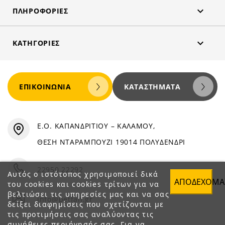

ΠΛΗΡΟΦΟΡΊΕΣ

ΚΑΤΗΓΟΡΊΕΣ
ΕΠΙΚΟΙΝΩΝΊΑ
ΚΑΤΑΣΤΉΜΑΤΑ
Ε.Ο. ΚΑΠΑΝΔΡΙΤΙΟΥ – ΚΑΛΑΜΟΥ,
ΘΕΣΗ ΝΤΑΡΑΜΠΟΥΖΙ 19014 ΠΟΛΥΔΕΝΔΡΙ
22950 22292
Αυτός ο ιστότοπος χρησιμοποιεί δικά
ΑΠΟΔΈΧΟΜΑ
του cookies και cookies τρίτων για να
βελτιώσει τις υπηρεσίες μας και να σας
info@petfan.gr
δείξει διαφημίσεις που σχετίζονται με
τις προτιμήσεις σας αναλύοντας τις
συνήθειες περιήγησής σας. Για να