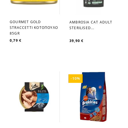
GOURMET GOLD
AMBROSIA CAT ADULT
favorite_border
favorite_border
STRACCETTI ΚΟΤΟΠΟΥΛΟ
STERILISED...
85GR
0,79 €
39,90 €
-10%