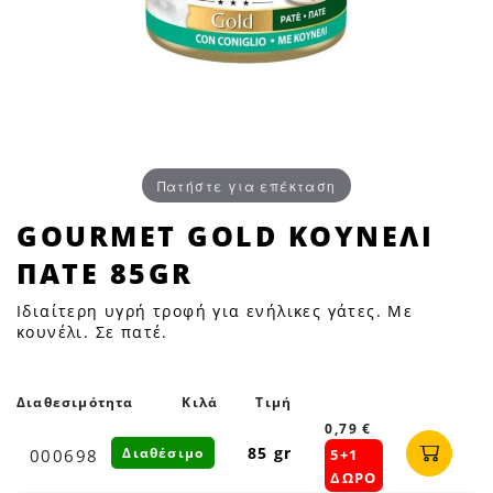
Πατήστε για επέκταση
GOURMET
GOURMET GOLD ΚΟΥΝΕΛΙ
GOLD
ΠΑΤΕ 85GR
ΚΟΥΝΕΛΙ
ΠΑΤΕ
Ιδιαίτερη υγρή τροφή για ενήλικες γάτες. Με
85GR
κουνέλι. Σε πατέ.
|
Petfan
Διαθεσιμότητα
Κιλά
Τιμή
0,79 €
85 gr
Διαθέσιμο
000698
5+1
ΔΩΡΟ