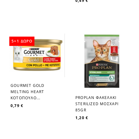
0,49 €
5+1 ΔΩΡΟ
GOURMET GOLD
favorite_border
MELTIΝG HEART
PROPLAN ΦΑΚΕΛΑΚΙ
ΚΟΤΟΠΟΥΛΟ...
favorite_border
STERILIZED ΜΟΣΧΑΡΙ
0,79 €
85GR
1,20 €