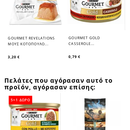
GOURMET GOLD
GOURMET REVELATIONS
favorite_border
favorite_border
CASSEROLE...
ΜΟΥΣ ΚΟΤΟΠΟΥΛΟ...
0,79 €
3,20 €
Πελάτες που αγόρασαν αυτό το
προϊόν, αγόρασαν επίσης:
5+1 ΔΩΡΟ