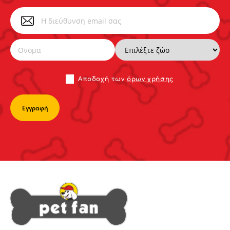
Αποδoχή των
όρων χρήσης