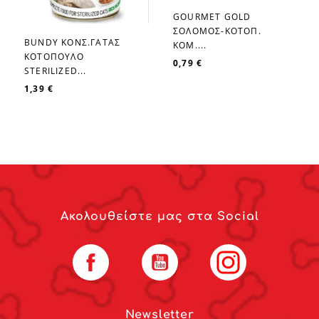
GOURMET GOLD
favorite_border
ΣΟΛΟΜΟΣ-ΚΟΤΟΠ.
BUNDY ΚΟΝΣ.ΓΑΤΑΣ
KOM....
favorite_border
ΚΟΤΟΠΟΥΛΟ
0,79 €
STERILIZED...
1,39 €
Ακολουθείστε μας στα Social
Facebook
YouTube
Instagram
Newsletter