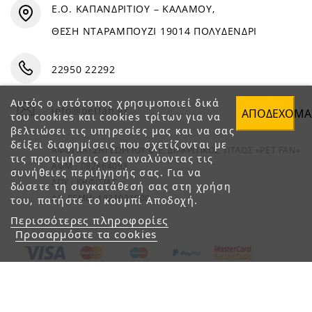
Ε.Ο. ΚΑΠΑΝΔΡΙΤΙΟΥ – ΚΑΛΑΜΟΥ,
ΘΕΣΗ ΝΤΑΡΑΜΠΟΥΖΙ 19014 ΠΟΛΥΔΕΝΔΡΙ
22950 22292
Αυτός ο ιστότοπος χρησιμοποιεί δικά
info@petfan.gr
ΑΠΟΔΈΧΟΜΑ
του cookies και cookies τρίτων για να
βελτιώσει τις υπηρεσίες μας και να σας
δείξει διαφημίσεις που σχετίζονται με
ΑΦΟΙ ΧΑΤΖΗΓΕΩΡΓΙΟΥ Ο.Ε. ΔΙΑΚΡΙΤΙΚΟΣ ΤΙΤΛΟΣ «PET FAN»
τις προτιμήσεις σας αναλύοντας τις
ΑΦΜ : 082864093
συνήθειες περιήγησής σας. Για να
ΔΟΥ : ΚΗΦΙΣΙΑΣ
δώσετε τη συγκατάθεσή σας στη χρήση
ΑΡ. ΓΕΜΗ: 1821901000
του, πατήστε το κουμπί Αποδοχή.
Περισσότερες πληροφορίες
Προσαρμόστε τα cookies
© 2023 petfan.gr. All rights reserved.
e-Shop by Synergic Software