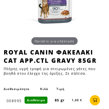
Πατήστε για επέκταση
ROYAL
ROYAL CANIN ΦΑΚΕΛΑΚΙ
CANIN
CAT APP.CTL GRAVY 85GR
ΦΑΚΕΛΑΚΙ
CAT
Πλήρης υγρή τροφή για στειρωμένες γάτες που
APP.CTL
βοηθά στον έλεγχο της όρεξης. Σε σάλτσα.
GRAVY
85GR
Διαθεσιμότητα
Κιλά
Τιμή
|
Petfan
85 gr
Διαθέσιμο
1,60 €
008995