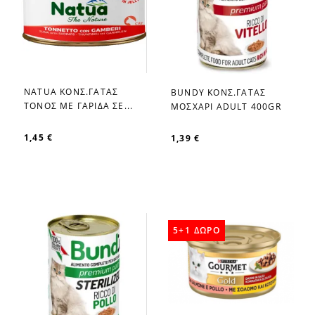
NATUA ΚΟΝΣ.ΓΑΤΑΣ
BUNDY ΚΟΝΣ.ΓΑΤΑΣ
favorite_border
favorite_border
ΤΟΝΟΣ ΜΕ ΓΑΡΙΔΑ ΣΕ...
ΜΟΣΧΑΡΙ ADULT 400GR
1,45 €
1,39 €
5+1 ΔΩΡΟ