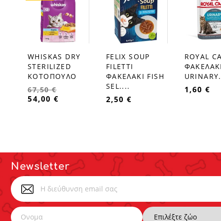
WHISKAS DRY
FELIX SOUP
ROYAL C
favorite_border
favorite_border
favorite_border
STERILIZED
FILETTI
ΦΑΚΕΛΑΚ
ΚΟΤΟΠΟΥΛΟ
ΦΑΚΕΛΑΚΙ FISH
URINARY.
SEL....
1,60 €
67,50 €
54,00 €
2,50 €
Newsletter