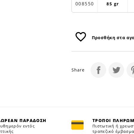
85GR
008550
85 gr
|
Petfan
favorite_border
Προσθήκη στα αγ
Share
ΔΩΡΕΑΝ ΠΑΡΑΔΟΣΗ
ΤΡΟΠΟΙ ΠΛΗΡΩ
υθημερόν εντός
Πιστωτική ή χρεωσ
ττικής
τραπεζικό έμβασμα