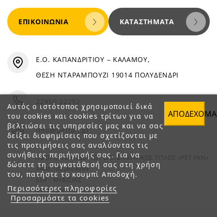
ΕΠΙΚΟΙΝΩΝΊΑ
ΚΑΤΑΣΤΉΜΑΤΑ
Ε.Ο. ΚΑΠΑΝΔΡΙΤΙΟΥ – ΚΑΛΑΜΟΥ,
ΘΕΣΗ ΝΤΑΡΑΜΠΟΥΖΙ 19014 ΠΟΛΥΔΕΝΔΡΙ
22950 22292
Αυτός ο ιστότοπος χρησιμοποιεί δικά
ΑΠΟΔΈΧΟΜΑ
του cookies και cookies τρίτων για να
βελτιώσει τις υπηρεσίες μας και να σας
info@petfan.gr
δείξει διαφημίσεις που σχετίζονται με
τις προτιμήσεις σας αναλύοντας τις
συνήθειες περιήγησής σας. Για να
ΑΦΟΙ ΧΑΤΖΗΓΕΩΡΓΙΟΥ Ο.Ε. ΔΙΑΚΡΙΤΙΚΟΣ ΤΙΤΛΟΣ «PET FAN»
δώσετε τη συγκατάθεσή σας στη χρήση
ΑΦΜ : 082864093
του, πατήστε το κουμπί Αποδοχή.
ΔΟΥ : ΚΗΦΙΣΙΑΣ
Περισσότερες πληροφορίες
ΑΡ. ΓΕΜΗ: 1821901000
Προσαρμόστε τα cookies