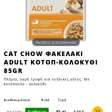
Πατήστε για επέκταση
CAT
CAT CHOW ΦΑΚΕΛΑΚΙ
CHOW
ADULT ΚΟΤΟΠ-ΚΟΛΟΚΥΘΙ
ΦΑΚΕΛΑΚΙ
ADULT
85GR
ΚΟΤΟΠ-
Πλήρης υγρή τροφή για ενήλικες γάτες. Με
ΚΟΛΟΚΥΘΙ
κοτόπουλο - κολοκύθι.
85GR
|
Petfan
Διαθεσιμότητα
Κιλά
Τιμή
85 gr
Διαθέσιμο
0,64 €
003306