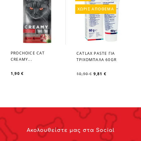
ΧΩΡΊΣ ΑΠΌΘΕΜΑ
PROCHOICE CAT
CATLAX PASTE ΓΙΑ
favorite_border
favorite_border
CREAMY...
ΤΡΙΧΟΜΠΑΛΑ 60GR
1,90 €
10,90 €
9,81 €
Ακολουθείστε μας στα Social