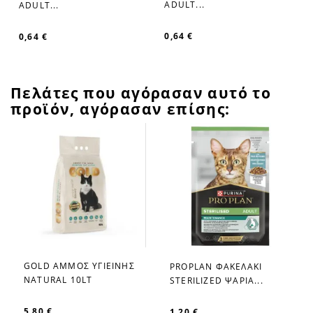
ADULT...
ADULT...
0,64 €
0,64 €
Πελάτες που αγόρασαν αυτό το
προϊόν, αγόρασαν επίσης:
GOLD ΑΜΜΟΣ ΥΓΙΕΙΝΗΣ
PROPLAN ΦΑΚΕΛΑΚΙ
favorite_border
favorite_border
NATURAL 10LT
STERILIZED ΨΑΡΙΑ...
5,80 €
1,20 €