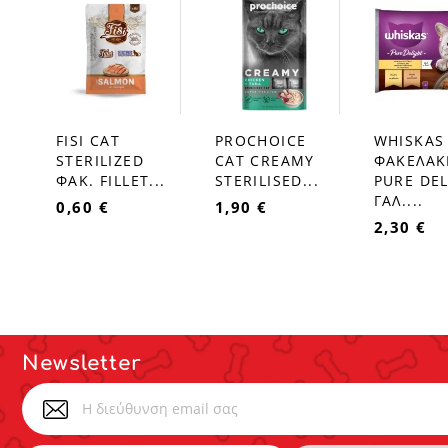
FISI CAT
PROCHOICE
WHISKAS
favorite_border
favorite_border
favorite_border
STERILIZED
CAT CREAMY
ΦΑΚΕΛΑΚ
ΦΑΚ. FILLET...
STERILISED...
PURE DEL
ΓΑΛ....
0,60 €
1,90 €
2,30 €
Newsletter