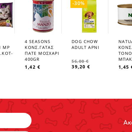
-30%
4 SEASONS
DOG CHOW
NATU
favorite_border
favorite_border
favorite_border
Ι MP
ΚΟΝΣ.ΓΑΤΑΣ
ADULT ΑΡΝΙ
ΚΟΝΣ
.KOT-
ΠΑΤΕ ΜΟΣΧΑΡΙ
ΤΟΝΟ
400GR
ΜΠΑΚΑ
56,00 €
39,20 €
1,42 €
1,45 
Ακ