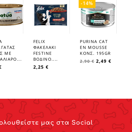
-14%
A
FELIX
PURINA CAT
favorite_border
favorite_border
.ΓΑΤΑΣ
ΦΑΚΕΛΑΚΙ
EN MOUSSE
Σ ΜΕ
FESTINE
ΚΟΝΣ. 195GR
ΛΙΑΡΟ...
ΒΟΔΙΝΟ....
2,49 €
2,90 €
€
2,25 €
ολουθείστε μας στα Social