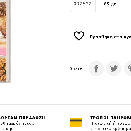
85GR
002522
85 gr
|
Petfan
favorite_border
Προσθήκη στα αγ
Share
ΔΩΡΕΑΝ ΠΑΡΑΔΟΣΗ
ΤΡΟΠΟΙ ΠΛΗΡΩ
υθημερόν εντός
Πιστωτική ή χρεωσ
ττικής
τραπεζικό έμβασμα