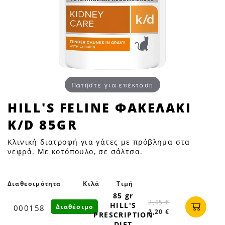
Πατήστε για επέκταση
HILL'S
HILL'S FELINE ΦΑΚΕΛΑΚΙ
FELINE
K/D 85GR
ΦΑΚΕΛΑΚΙ
K/D
Κλινική διατροφή για γάτες με πρόβλημα στα
85GR
νεφρά. Με κοτόπουλο, σε σάλτσα.
|
Petfan
Διαθεσιμότητα
Κιλά
Τιμή
85 gr
2,45 €
HILL'S
Διαθέσιμο
000158
2,20 €
PRESCRIPTION
DIET