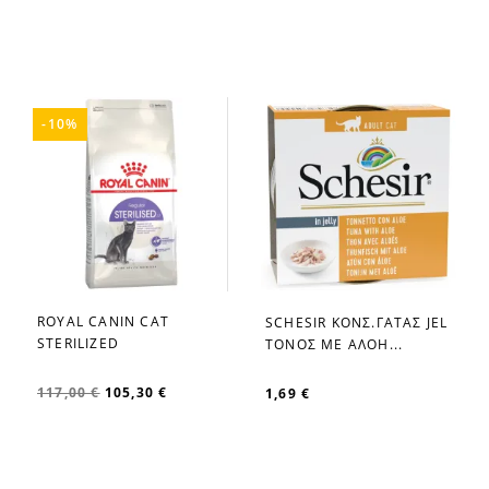
-10%
ROYAL CANIN CAT
SCHESIR ΚΟΝΣ.ΓΑΤΑΣ JEL
favorite_border
favorite_border
STERILIZED
ΤΟΝΟΣ ΜΕ ΑΛΟΗ...
117,00 €
105,30 €
1,69 €