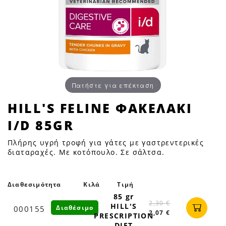
Πατήστε για επέκταση
HILL'S
HILL'S FELINE ΦΑΚΕΛΑΚΙ
FELINE
I/D 85GR
ΦΑΚΕΛΑΚΙ
I/D
Πλήρης υγρή τροφή για γάτες με γαστρεντερικές
85GR
διαταραχές. Με κοτόπουλο. Σε σάλτσα.
|
Petfan
Διαθεσιμότητα
Κιλά
Τιμή
85 gr
2,30 €
HILL'S
Διαθέσιμο
000155
2,07 €
PRESCRIPTION
DIET