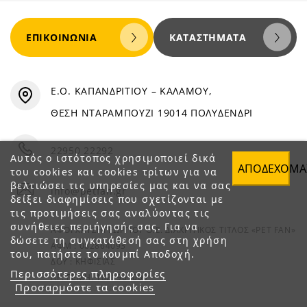
ΕΠΙΚΟΙΝΩΝΊΑ
ΚΑΤΑΣΤΉΜΑΤΑ
Ε.Ο. ΚΑΠΑΝΔΡΙΤΙΟΥ – ΚΑΛΑΜΟΥ,
ΘΕΣΗ ΝΤΑΡΑΜΠΟΥΖΙ 19014 ΠΟΛΥΔΕΝΔΡΙ
22950 22292
Αυτός ο ιστότοπος χρησιμοποιεί δικά
ΑΠΟΔΈΧΟΜΑ
του cookies και cookies τρίτων για να
βελτιώσει τις υπηρεσίες μας και να σας
info@petfan.gr
δείξει διαφημίσεις που σχετίζονται με
τις προτιμήσεις σας αναλύοντας τις
συνήθειες περιήγησής σας. Για να
ΑΦΟΙ ΧΑΤΖΗΓΕΩΡΓΙΟΥ Ο.Ε. ΔΙΑΚΡΙΤΙΚΟΣ ΤΙΤΛΟΣ «PET FAN»
δώσετε τη συγκατάθεσή σας στη χρήση
ΑΦΜ : 082864093
του, πατήστε το κουμπί Αποδοχή.
ΔΟΥ : ΚΗΦΙΣΙΑΣ
Περισσότερες πληροφορίες
ΑΡ. ΓΕΜΗ: 1821901000
Προσαρμόστε τα cookies