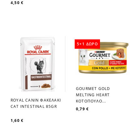
4,50 €
5+1 ΔΩΡΟ
GOURMET GOLD
favorite_border
MELTIΝG HEART
ROYAL CANIN ΦΑΚΕΛΑΚΙ
ΚΟΤΟΠΟΥΛΟ...
favorite_border
CAT INTESTINAL 85GR
0,79 €
1,60 €