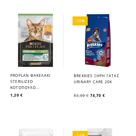
-10%
PROPLAN ΦΑΚΕΛΑΚΙ
BREKKIES ΞΗΡΗ ΓΑΤΑΣ
favorite_border
favorite_border
STERILIZED
URINARY CARE 20K
ΚΟΤΟΠΟΥΛΟ...
1,20 €
83,00 €
74,70 €
-14%