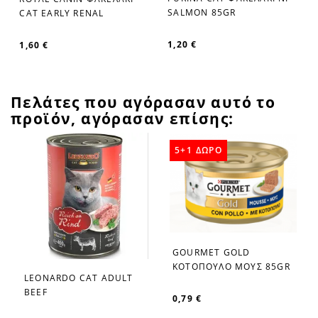
SALMON 85GR
CAT EARLY RENAL
1,20 €
1,60 €
Πελάτες που αγόρασαν αυτό το
προϊόν, αγόρασαν επίσης:
5+1 ΔΩΡΟ
GOURMET GOLD
favorite_border
ΚΟΤΟΠΟΥΛΟ ΜΟΥΣ 85GR
LEONARDO CAT ADULT
favorite_border
BEEF
0,79 €