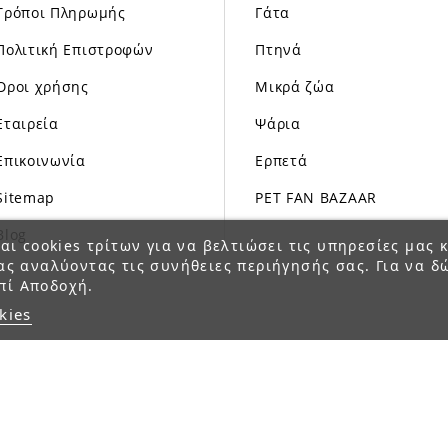
Τρόποι Πληρωμής
Γάτα
Πολιτική Επιστροφών
Πτηνά
Όροι χρήσης
Μικρά ζώα
Εταιρεία
Ψάρια
Επικοινωνία
Ερπετά
Sitemap
PET FAN BAZAAR
Blog
αι cookies τρίτων για να βελτιώσει τις υπηρεσίες μας κ
ας αναλύοντας τις συνήθειες περιήγησής σας. Για να δ
πί Αποδοχή.
kies