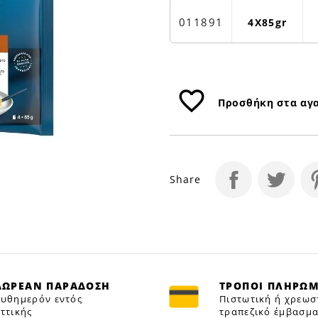
ΣΑΛΤΣΑ
4X85GR
011891
4Χ85gr
|
Petfan
favorite_border
Προσθήκη στα αγ
Share
ΔΩΡΕΑΝ ΠΑΡΑΔΟΣΗ
ΤΡΟΠΟΙ ΠΛΗΡΩ
υθημερόν εντός
Πιστωτική ή χρεωσ
ττικής
τραπεζικό έμβασμα