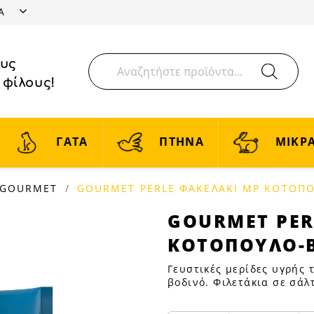
ΤΑ
ους
 φίλους!
ΓΑΤΑ
ΠΤΗΝΑ
ΜΙΚΡΑ
GOURMET
GOURMET PERLE ΦΑΚΕΛΑΚΙ MP ΚΟΤΟΠΟ
GOURMET
GOURMET PER
PERLE
ΚΟΤΟΠΟΥΛΟ-Β
ΦΑΚΕΛΑΚΙ
MP
Γευστικές μερίδες υγρής 
ΚΟΤΟΠΟΥΛΟ-
βοδινό. Φιλετάκια σε σά
ΒΟΔΙΝΟ