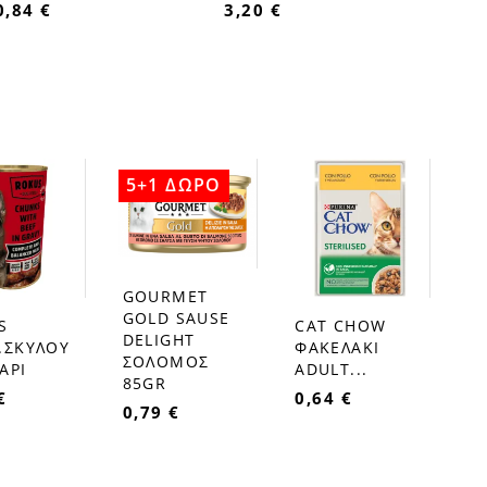
0,84 €
3,20 €
5+1 ΔΩΡΟ
GOURMET
favorite_border
GOLD SAUSE
S
CAT CHOW
favorite_border
DELIGHT
.ΣΚΥΛΟΥ
ΦΑΚΕΛΑΚΙ
ΣΟΛΟΜΟΣ
ΑΡΙ
ADULT...
85GR
€
0,64 €
0,79 €