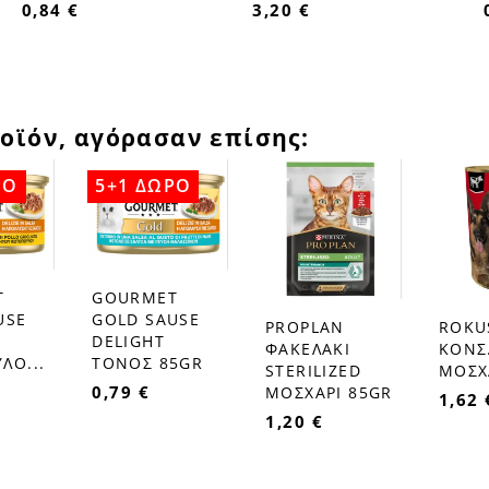
0,84 €
3,20 €
οϊόν, αγόρασαν επίσης:
ΡΟ
5+1 ΔΩΡΟ
T
GOURMET
favorite_border
USE
GOLD SAUSE
PROPLAN
ROKU
favorite_border
favorite_border
DELIGHT
ΦΑΚΕΛΑΚΙ
ΚΟΝΣ
ΛΟ...
ΤΟΝΟΣ 85GR
STERILIZED
ΜΟΣΧ
0,79 €
ΜΟΣΧΑΡΙ 85GR
1,62 
1,20 €