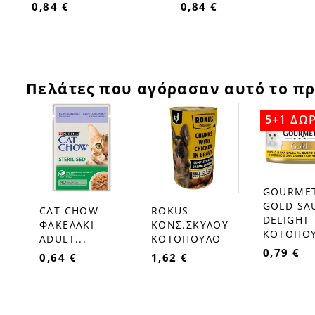
0,84 €
0,84 €
Πελάτες που αγόρασαν αυτό το πρ
5+1 ΔΩ
GOURME
favorite_border
GOLD SA
CAT CHOW
ROKUS
favorite_border
favorite_border
DELIGHT
ΦΑΚΕΛΑΚΙ
ΚΟΝΣ.ΣΚΥΛΟΥ
ΚΟΤΟΠΟΥ
ADULT...
ΚΟΤΟΠΟΥΛΟ
0,79 €
0,64 €
1,62 €