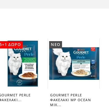
5+1 ΔΩΡΟ
ΝΈΟ
5+
GOU
ΦΑ
85
0,8
GOURMET PERLE
GOURMET PERLE
ΦΑΚΕΛΑΚΙ...
ΦΑΚΕΛΑΚΙ MP OCEAN
MIX...