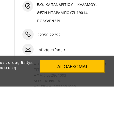
Ε.Ο. ΚΑΠΑΝΔΡΙΤΙΟΥ – ΚΑΛΑΜΟΥ,
ΘΕΣΗ ΝΤΑΡΑΜΠΟΥΖΙ 19014
ΠΟΛΥΔΕΝΔΡΙ
22950 22292
info@petfan.gr
αι να σας δείξει
ΑΦΟΙ ΧΑΤΖΗΓΕΩΡΓΙΟΥ Ο.Ε. ΔΙΑΚΡΙΤΙΚΟΣ
ΑΠΟΔΈΧΟΜΑΙ
ώσετε τη
ΤΙΤΛΟΣ «PET FAN»
ΑΦΜ : 082864093
ΔΟΥ : ΚΗΦΙΣΙΑΣ
ΑΡ. ΓΕΜΗ: 1821901000