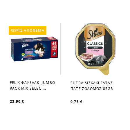
ΧΩΡΊΣ ΑΠΌΘΕΜΑ
FELIX ΦΑΚΕΛΑΚΙ JUMBO
SHEBA ΔΙΣΚΑΚΙ ΓΑΤΑΣ
favorite_border
favorite_border
PACK MIX SELEC....
ΠΑΤΕ ΣΟΛΟΜΟΣ 85GR
23,90 €
0,75 €