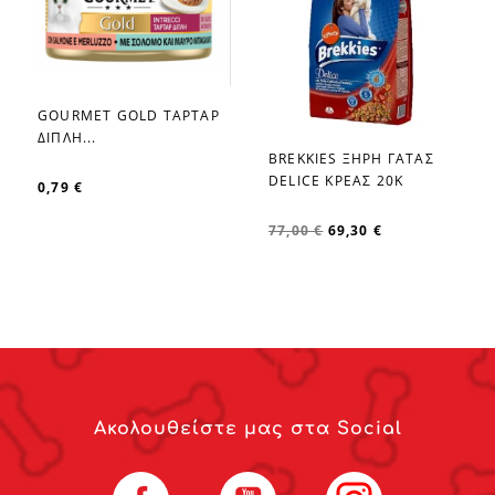
GOURMET GOLD ΤΑΡΤΑΡ
favorite_border
ΔΙΠΛΗ...
BREKKIES ΞΗΡΗ ΓΑΤΑΣ
favorite_border
DELICE ΚΡΕΑΣ 20K
0,79 €
77,00 €
69,30 €
Ακολουθείστε μας στα Social
Facebook
YouTube
Instagram