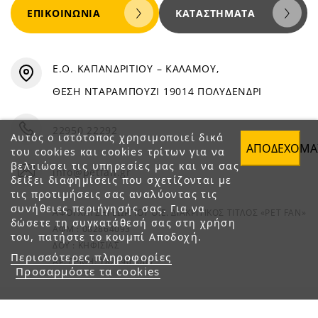
ΕΠΙΚΟΙΝΩΝΊΑ
ΚΑΤΑΣΤΉΜΑΤΑ
Ε.Ο. ΚΑΠΑΝΔΡΙΤΙΟΥ – ΚΑΛΑΜΟΥ,
ΘΕΣΗ ΝΤΑΡΑΜΠΟΥΖΙ 19014 ΠΟΛΥΔΕΝΔΡΙ
22950 22292
Αυτός ο ιστότοπος χρησιμοποιεί δικά
ΑΠΟΔΈΧΟΜΑ
του cookies και cookies τρίτων για να
βελτιώσει τις υπηρεσίες μας και να σας
info@petfan.gr
δείξει διαφημίσεις που σχετίζονται με
τις προτιμήσεις σας αναλύοντας τις
συνήθειες περιήγησής σας. Για να
ΑΦΟΙ ΧΑΤΖΗΓΕΩΡΓΙΟΥ Ο.Ε. ΔΙΑΚΡΙΤΙΚΟΣ ΤΙΤΛΟΣ «PET FAN»
δώσετε τη συγκατάθεσή σας στη χρήση
ΑΦΜ : 082864093
του, πατήστε το κουμπί Αποδοχή.
ΔΟΥ : ΚΗΦΙΣΙΑΣ
Περισσότερες πληροφορίες
ΑΡ. ΓΕΜΗ: 1821901000
Προσαρμόστε τα cookies