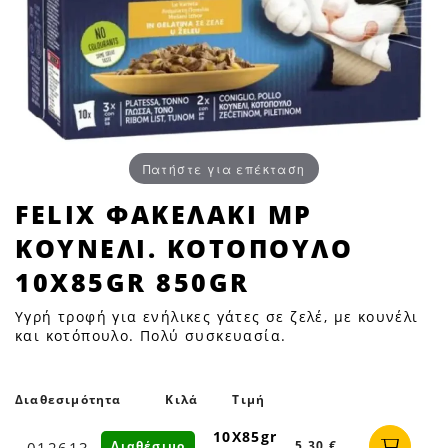
Πατήστε για επέκταση
FELIX
FELIX ΦΑΚΕΛΑΚΙ MP
ΦΑΚΕΛΑΚΙ
ΚΟΥΝΕΛΙ. ΚΟΤΟΠΟΥΛΟ
MP
ΚΟΥΝΕΛΙ.
10X85GR 850GR
ΚΟΤΟΠΟΥΛΟ
Υγρή τροφή για ενήλικες γάτες σε ζελέ, με κουνέλι
10X85GR
και κοτόπουλο. Πολύ συσκευασία.
850GR
|
Petfan
Διαθεσιμότητα
Κιλά
Τιμή
10Χ85gr
Διαθέσιμο
5,30 €
012613