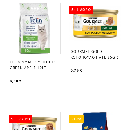
5+1 ΔΩΡΟ
GOURMET GOLD
favorite_border
ΚΟΤΟΠΟΥΛΟ ΠΑΤΕ 85GR
FELIN ΑΜΜΟΣ ΥΓΙΕΙΝΗΣ
favorite_border
GREEN APPLE 10LT
0,79 €
6,30 €
5+1 ΔΩΡΟ
-10%