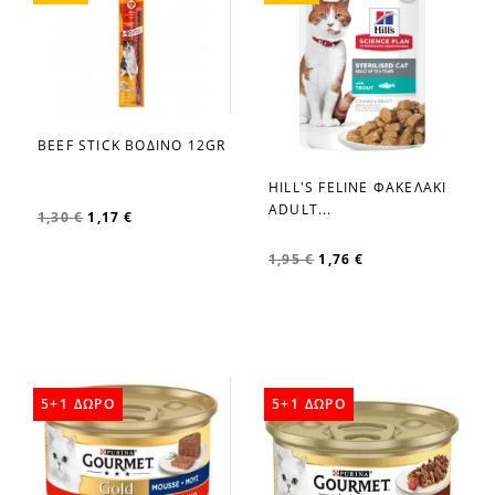
BEEF STICK ΒΟΔΙΝΟ 12GR
favorite_border
HILL'S FELINE ΦΑΚΕΛΑΚΙ
favorite_border
ADULT...
1,30 €
1,17 €
1,95 €
1,76 €
5+1 ΔΩΡΟ
5+1 ΔΩΡΟ