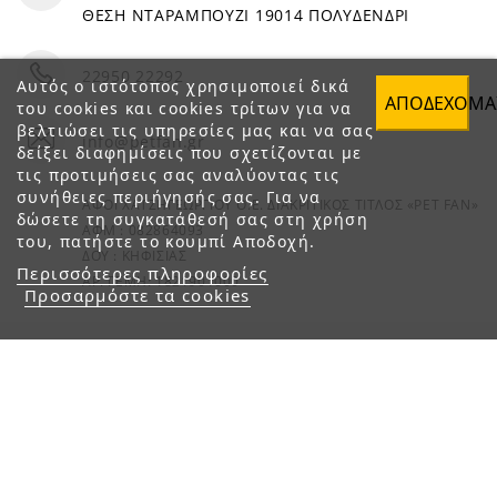
ΘΕΣΗ ΝΤΑΡΑΜΠΟΥΖΙ 19014 ΠΟΛΥΔΕΝΔΡΙ
22950 22292
Αυτός ο ιστότοπος χρησιμοποιεί δικά
ΑΠΟΔΈΧΟΜΑ
του cookies και cookies τρίτων για να
βελτιώσει τις υπηρεσίες μας και να σας
info@petfan.gr
δείξει διαφημίσεις που σχετίζονται με
τις προτιμήσεις σας αναλύοντας τις
συνήθειες περιήγησής σας. Για να
ΑΦΟΙ ΧΑΤΖΗΓΕΩΡΓΙΟΥ Ο.Ε. ΔΙΑΚΡΙΤΙΚΟΣ ΤΙΤΛΟΣ «PET FAN»
δώσετε τη συγκατάθεσή σας στη χρήση
ΑΦΜ : 082864093
του, πατήστε το κουμπί Αποδοχή.
ΔΟΥ : ΚΗΦΙΣΙΑΣ
Περισσότερες πληροφορίες
ΑΡ. ΓΕΜΗ: 1821901000
Προσαρμόστε τα cookies
© 2023 petfan.gr. All rights reserved.
e-Shop by Synergic Software