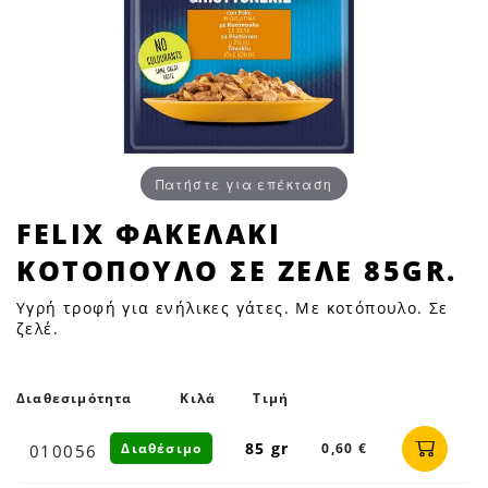
Πατήστε για επέκταση
FELIX
FELIX ΦΑΚΕΛΑΚΙ
ΦΑΚΕΛΑΚΙ
ΚΟΤΟΠΟΥΛΟ ΣΕ ΖΕΛΕ 85GR.
ΚΟΤΟΠΟΥΛΟ
ΣΕ
Υγρή τροφή για ενήλικες γάτες. Με κοτόπουλο. Σε
ΖΕΛΕ
ζελέ.
85GR.
|
Διαθεσιμότητα
Κιλά
Τιμή
Petfan
85 gr
Διαθέσιμο
0,60 €
010056