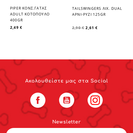
PIPER ΚΟΝΣ.ΓΑΤΑΣ
TAILSWINGERS ΛΙΧ. DUAL
favorite_border
favorite_border
ADULT ΚΟΤΟΠΟΥΛΟ
ΑΡΝΙ-ΡΥΖΙ 125GR
400GR
2,49 €
2,90 €
2,61 €
Ακολουθείστε μας στα Social
Facebook
YouTube
Instagram
Newsletter