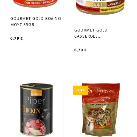
GOURMET GOLD ΒΟΔΙΝΟ
favorite_border
ΜΟΥΣ 85GR
GOURMET GOLD
favorite_border
CASSEROLE...
0,79 €
0,79 €
-10%