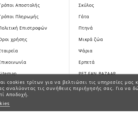
Τρόποι Αποστολής
Σκύλος
Τρόποι Πληρωμής
Γάτα
Πολιτική Επιστροφών
Πτηνά
Όροι χρήσης
Μικρά ζώα
Εταιρεία
Ψάρια
Επικοινωνία
Ερπετά
Sitemap
PET FAN BAZAAR
αι cookies τρίτων για να βελτιώσει τις υπηρεσίες μας κ
Blog
ας αναλύοντας τις συνήθειες περιήγησής σας. Για να δ
πί Αποδοχή.
kies