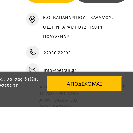
Ε.Ο. ΚΑΠΑΝΔΡΙΤΙΟΥ – ΚΑΛΑΜΟΥ,
ΘΕΣΗ ΝΤΑΡΑΜΠΟΥΖΙ 19014
ΠΟΛΥΔΕΝΔΡΙ
22950 22292
info@petfan.gr
αι να σας δείξει
ΑΠΟΔΈΧΟΜΑΙ
ώσετε τη
ΑΦΟΙ ΧΑΤΖΗΓΕΩΡΓΙΟΥ Ο.Ε. ΔΙΑΚΡΙΤΙΚΟΣ
ΤΙΤΛΟΣ «PET FAN»
ΑΦΜ : 082864093
ΔΟΥ : ΚΗΦΙΣΙΑΣ
ΑΡ. ΓΕΜΗ: 1821901000