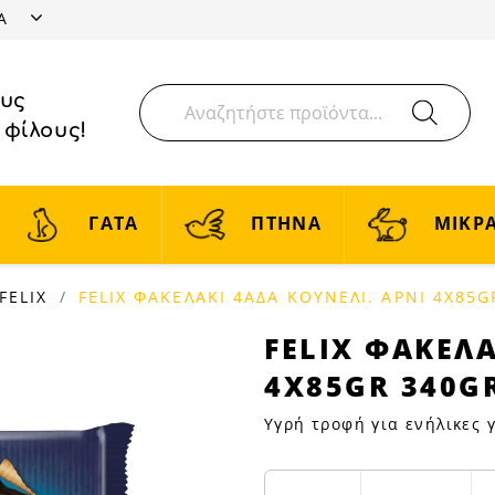
ΤΑ
ους
 φίλους!
ΓΑΤΑ
ΠΤΗΝΑ
ΜΙΚΡΑ
FELIX
FELIX ΦΑΚΕΛΑΚΙ 4ΑΔΑ ΚΟΥΝΕΛΙ. ΑΡΝΙ 4Χ85G
FELIX
FELIX ΦΑΚΕΛΑ
ΦΑΚΕΛΑΚΙ
4Χ85GR 340G
4ΑΔΑ
ΚΟΥΝΕΛΙ.
Υγρή τροφή για ενήλικες 
ΑΡΝΙ
4Χ85GR