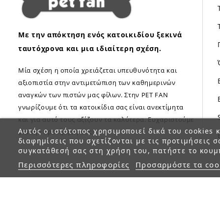
Με την απόκτηση ενός κατοικιδίου ξεκινά
ταυτόχρονα και μια ιδιαίτερη σχέση.
Μία σχέση η οποία χρειάζεται υπευθυνότητα και
αξιοπιστία στην αντιμετώπιση των καθημερινών
αναγκών των πιστών μας φίλων. Στην PET FAN
γνωρίζουμε ότι τα κατοικίδια σας είναι ανεκτίμητα
και για αυτό τους αξίζουν τα καλύτερα. Ευχαριστούμε
Αυτός ο ιστότοπος χρησιμοποιεί δικά του cookies κ
για την προτίμηση σας!
διαφημίσεις που σχετίζονται με τις προτιμήσεις σ
συγκατάθεσή σας στη χρήση του, πατήστε το κουμ
Περισσότερες πληροφορίες
Προσαρμόστε τα coo