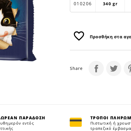
340GR
010206
340 gr
|
Petfan
favorite_border
Προσθήκη στα αγ
Share
ΔΩΡΕΑΝ ΠΑΡΑΔΟΣΗ
ΤΡΟΠΟΙ ΠΛΗΡΩ
υθημερόν εντός
Πιστωτική ή χρεωσ
ττικής
τραπεζικό έμβασμα