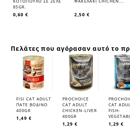
..
ΚΟΤΟΠΟΥΛΟ ΣΕ ΖΕΛΕ
ΦΑΚΕΛΑΚΙ CHICHEN...
85GR.
0,60 €
2,50 €
Πελάτες που αγόρασαν αυτό το πρ
FISI CAT ADULT
PROCHOICE
PROCHOI
favorite_border
favorite_border
favorite_border
ΠΑΤΕ ΒΟΔΙΝΟ
CAT ADULT
CAT ADU
400GR
CHICKEN-LIVER
FISH-
400GR
VEGETABL
1,49 €
1,29 €
1,29 €