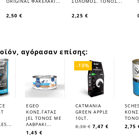
ORIGINAL ΦΑΚΕΛΑΚΙ...
ΣΟΛΟΜΟΣ. ΤΟΝΟΣ...
2,50 €
2,25 €
οϊόν, αγόρασαν επίσης:
-10%
CE
EGEO
CATMANIA
SCHE
favorite_border
favorite_border
favorite_border
LT
ΚΟΝΣ.ΓΑΤΑΣ
GREEN APPLE
ΚΟΝΣ
JEL ΤΟΝΟΣ ΜΕ
10LT.
ΤΟΝΟ
ES...
ΛΑΒΡΑΚΙ...
7,47 €
2,75 
8,30 €
1,45 €