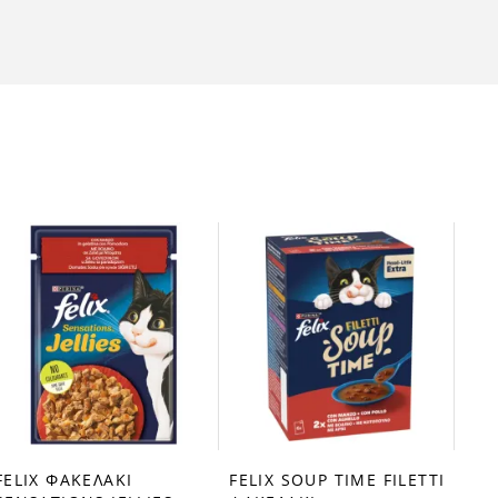
FEL
fa
ΣΕ 
0,6
FELIX ΦΑΚΕΛΑΚΙ
FELIX SOUP TIME FILETTI
favorite_border
favorite_border