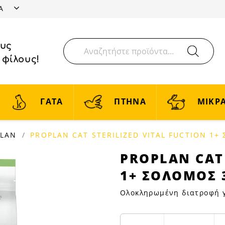
ΤΑ
ους
 φίλους!
ΓΑΤΑ
ΠΤΗΝΑ
ΜΙΚΡΑ
PLAN
PROPLAN CAT STERILIZED VITAL FUCTION 1+
PROPLAN
PROPLAN CAT 
CAT
1+ ΣΟΛΟΜΟΣ 
STERILIZED
VITAL
Ολοκληρωμένη διατροφή γ
FUCTION
1+