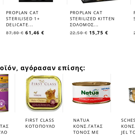
PROPLAN CAT
PROPLAN CAT
STERILISED 1+
STERILIZED ΚΙΤΤΕΝ
DELICATE...
ΣΟΛΟΜΟΣ...
61,46 €
15,75 €
87,80 €
22,50 €
οϊόν, αγόρασαν επίσης:
FIRST CLASS
NATUA
SCHE
favorite_border
favorite_border
favorite_border
ΑΤΑΣ
ΚΟΤΟΠΟΥΛΟ
ΚΟΝΣ.ΓΑΤΑΣ
ΚΟΝΣ
ΥΛΟ
ΤΟΝΟΣ ΜΕ
JEL 