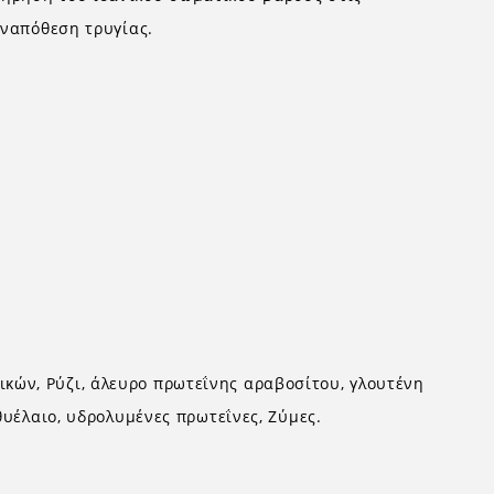
εναπόθεση τρυγίας.
κών, Ρύζι, άλευρο πρωτεΐνης αραβοσίτου, γλουτένη
θυέλαιο, υδρολυμένες πρωτεΐνες, Ζύμες.