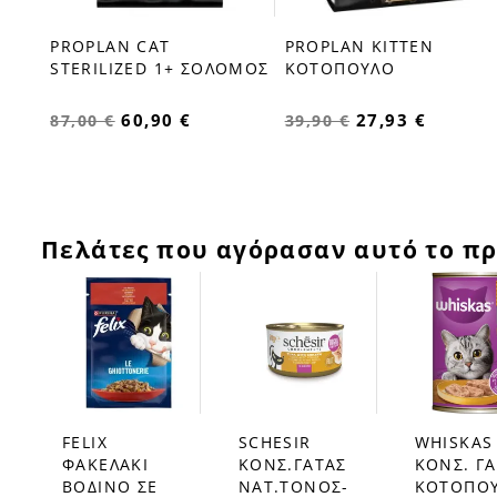
PROPLAN CAT
PROPLAN KITTEN
STERILIZED 1+ ΣΟΛΟΜΟΣ
ΚΟΤΟΠΟΥΛΟ
60,90 €
27,93 €
87,00 €
39,90 €
Πελάτες που αγόρασαν αυτό το πρ
FELIX
SCHESIR
WHISKAS
favorite_border
favorite_border
favorite_border
ΦΑΚΕΛΑΚΙ
ΚΟΝΣ.ΓΑΤΑΣ
ΚΟΝΣ. Γ
ΒΟΔΙΝΟ ΣΕ
NAT.ΤΟΝΟΣ-
ΚΟΤΟΠΟ