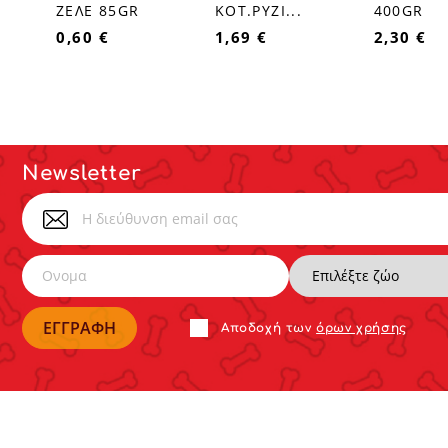
ΖΕΛΕ 85GR
ΚΟΤ.ΡΥΖΙ...
400GR
0,60 €
1,69 €
2,30 €
Newsletter
Αποδoχή των
όρων χρήσης