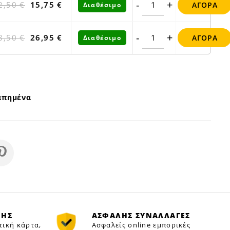
-
+
2,50 €
15,75 €
ΑΓΟΡΆ
Διαθέσιμο
-
+
8,50 €
26,95 €
ΑΓΟΡΆ
Διαθέσιμο
απημένα
ΜΗΣ
ΑΣΦΑΛΗΣ ΣΥΝΑΛΛΑΓΕΣ
τική κάρτα,
Ασφαλείς online εμπορικές