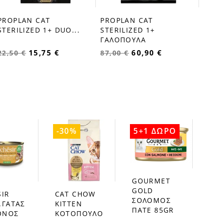
PROPLAN CAT
PROPLAN CAT
STERILIZED 1+ DUO...
STERILIZED 1+
ΓΑΛΟΠΟΥΛΑ
15,75 €
60,90 €
22,50 €
87,00 €
-30%
5+1 ΔΩΡΟ
GOURMET
favorite_border
GOLD
SIR
CAT CHOW
favorite_border
ΣΟΛΟΜΟΣ
.ΓΑΤΑΣ
KITTEN
ΠΑΤΕ 85GR
ΤΟΝΟΣ
ΚΟΤΟΠΟΥΛΟ