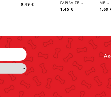
ΓΑΡΙΔΑ ΣΕ...
ΜΕ...
0,49 €
1,45 €
1,69 
Ακ