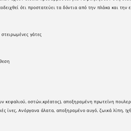
οδειχθεί ότι προστατεύει τα δόντια από την πλάκα και την 
ε στειρωμένες γάτες
νθεση
ν κεφαλιού, οστών,κρέατος), αποξηραμένη πρωτεΐνη πουλερι
κές ίνες, Ανόργανα άλατα, αποξηραμένο αυγό, ζωικά λίπη, Ιχ