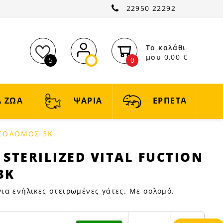
22950 22292
Το καλάθι
μου
0,00 €
5
0
 ΖΩΑ
ΨΑΡΙΑ
ΕΡΠΕΤΑ
 ΣΟΛΟΜΟΣ 3Κ
STERILIZED VITAL FUCTION
3Κ
ια ενήλικες στειρωμένες γάτες. Με σολομό.