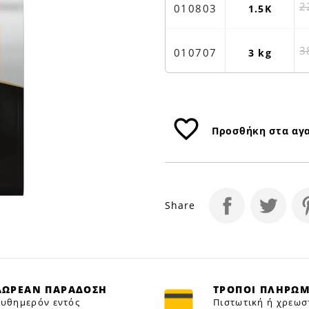
ΣΟΛΟΜΟΣ
2
010803
1.5Κ
3Κ
|
Petfan
3
010707
3 kg
favorite_border
Προσθήκη στα αγ
Share
ΔΩΡΕΑΝ ΠΑΡΑΔΟΣΗ
ΤΡΟΠΟΙ ΠΛΗΡΩ
υθημερόν εντός
Πιστωτική ή χρεωσ