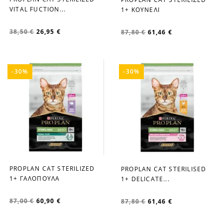
favorite_border
favorite_border
VITAL FUCTION...
1+ ΚΟΥΝΕΛΙ
38,50 €
26,95 €
87,80 €
61,46 €
-30%
-30%
PROPLAN CAT STERILIZED
PROPLAN CAT STERILISED
favorite_border
favorite_border
1+ ΓΑΛΟΠΟΥΛΑ
1+ DELICATE...
87,00 €
60,90 €
87,80 €
61,46 €