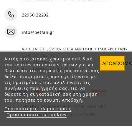
22950 22292
info@petfan.gr
ΑΦΟΙ ΧΑΤΖΗΓΕΩΡΓΙΟΥ Ο.Ε. ΔΙΑΚΡΙΤΙΚΟΣ ΤΙΤΛΟΣ «PET FAN»
ΑΦΜ : 082864093
Αυτός ο ιστότοπος χρησιμοποιεί δικά
ΑΠΟΔΈΧΟΜΑ
ΔΟΥ : ΚΗΦΙΣΙΑΣ
του cookies και cookies τρίτων για να
ΑΡ. ΓΕΜΗ: 1821901000
βελτιώσει τις υπηρεσίες μας και να σας
δείξει διαφημίσεις που σχετίζονται με
τις προτιμήσεις σας αναλύοντας τις
συνήθειες περιήγησής σας. Για να
δώσετε τη συγκατάθεσή σας στη χρήση
του, πατήστε το κουμπί Αποδοχή.
© 2023 petfan.gr. All rights reserved.
Περισσότερες πληροφορίες
Προσαρμόστε τα cookies
e-Shop by Synergic Software