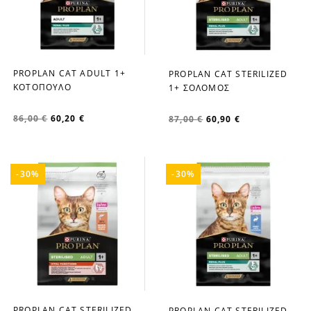
PROPLAN CAT ADULT 1+
PROPLAN CAT STERILIZED
favorite_border
favorite_border
ΚΟΤΟΠΟΥΛΟ
1+ ΣΟΛΟΜΟΣ
86,00 €
60,20 €
87,00 €
60,90 €
-30%
-30%
PROPLAN CAT STERILIZED
PROPLAN CAT STERILIZED