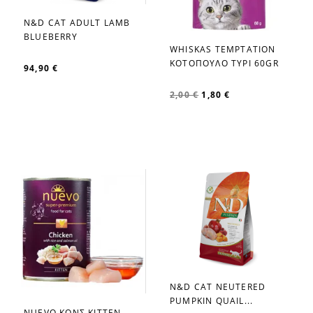
N&D CAT ADULT LAMB
favorite_border
BLUEBERRY
WHISKAS TEMPTATION
favorite_border
ΚΟΤΟΠΟΥΛΟ ΤΥΡΙ 60GR
94,90 €
2,00 €
1,80 €
N&D CAT NEUTERED
favorite_border
PUMPKIN QUAIL...
NUEVO ΚΟΝΣ.KITTEN