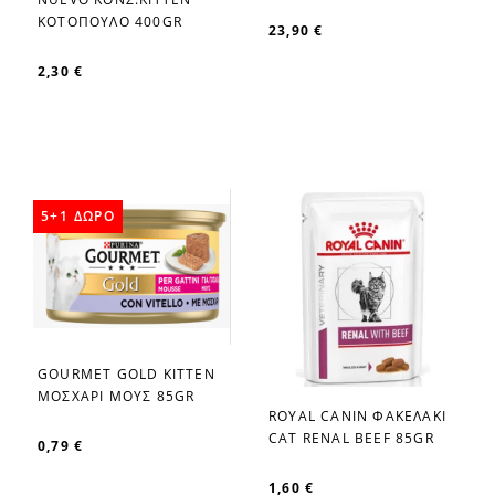
favorite_border
ΚΟΤΟΠΟΥΛΟ 400GR
23,90 €
2,30 €
5+1 ΔΩΡΟ
GOURMET GOLD KITTEN
favorite_border
ΜΟΣΧΑΡΙ ΜΟΥΣ 85GR
ROYAL CANIN ΦΑΚΕΛΑΚΙ
favorite_border
CAT RENAL BEEF 85GR
0,79 €
1,60 €