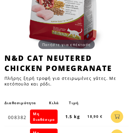
Πατήστε για επέκταση
N&D
N&D CAT NEUTERED
CAT
CHICKEN POMEGRANATE
NEUTERED
CHICKEN
Πλήρης ξηρή τροφή για στειρωμένες γάτες. Με
POMEGRANATE
κοτόπουλο και ρόδι.
|
Petfan
Διαθεσιμότητα
Κιλά
Τιμή
Μη
1.5 kg
18,90 €
008382
διαθέσιμο
Μη