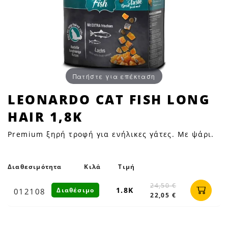
Πατήστε για επέκταση
LEONARDO
LEONARDO CAT FISH LONG
CAT
HAIR 1,8Κ
FISH
LONG
Premium ξηρή τροφή για ενήλικες γάτες. Με ψάρι.
HAIR
1,8Κ
|
Διαθεσιμότητα
Κιλά
Τιμή
Petfan
24,50 €
1.8Κ
Διαθέσιμο
012108
22,05 €