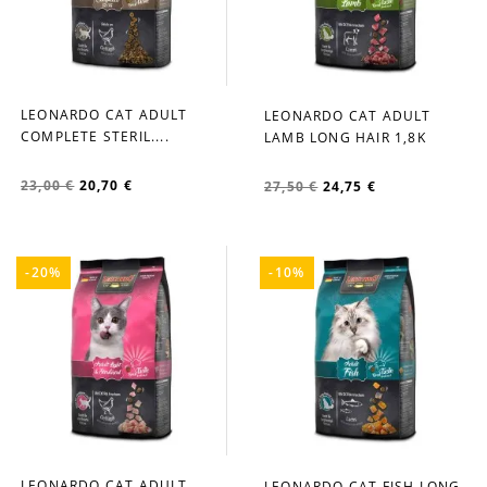
LEONARDO CAT ADULT
LEONARDO CAT ADULT
favorite_border
favorite_border
COMPLETE STERIL....
LAMB LONG HAIR 1,8Κ
23,00 €
20,70 €
27,50 €
24,75 €
-20%
-10%
LEONARDO CAT ADULT
LEONARDO CAT FISH LONG