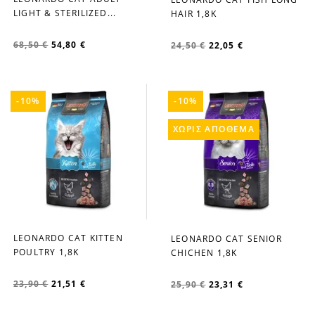
favorite_border
favorite_border
LIGHT & STERILIZED...
HAIR 1,8Κ
68,50 €
54,80 €
24,50 €
22,05 €
-10%
-10%
ΧΩΡΊΣ ΑΠΌΘΕΜΑ
LEONARDO CAT KITTEN
LEONARDO CAT SENIOR
favorite_border
favorite_border
POULTRY 1,8Κ
CHICHEN 1,8Κ
23,90 €
21,51 €
25,90 €
23,31 €