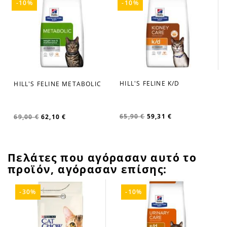
-10%
-10%
HILL'S FELINE S/D 1.5K
39,90 €
35,91 €
ABOLIC
HILL'S FELINE K/D
65,90 €
59,31 €
Πελάτες που αγόρασαν αυτό το
προϊόν, αγόρασαν επίσης:
-30%
-10%