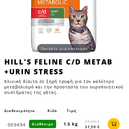
Πατήστε για επέκταση
HILL'S
HILL'S FELINE C/D METAB
FELINE
+URIN STRESS
C/D
METAB
Κλινική δίαιτα σε ξηρή τροφή για τον καλύτερο
+URIN
μεταβολισμό και την προστασία του ουροποιητικού
συστήματος της γάτας.
STRESS
|
Petfan
Διαθεσιμότητα
Κιλά
Τιμή
35,00 €
1.5 kg
Διαθέσιμο
009494
31,50 €