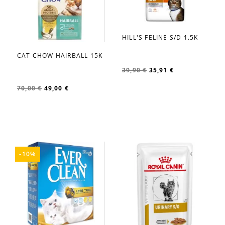
HILL'S FELINE S/D 1.5K
favorite_border
CAT CHOW HAIRBALL 15K
favorite_border
39,90 €
35,91 €
70,00 €
49,00 €
-10%