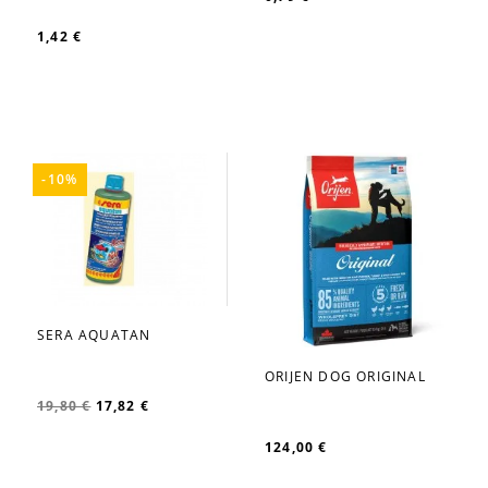
1,42 €
-10%
SERA AQUATAN
favorite_border
ORIJEN DOG ORIGINAL
favorite_border
19,80 €
17,82 €
124,00 €