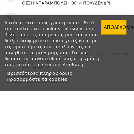
ΘΕΣΗ ΝΤΑΡΑΜΠΟΥΖΙ 19014 ΠΟΛΥΔΕΝΔΡΙ
22950 22292
Αυτός ο ιστότοπος χρησιμοποιεί δικά
ΑΠΟΔΈΧΟΜΑ
του cookies και cookies τρίτων για να
βελτιώσει τις υπηρεσίες μας και να σας
info@petfan.gr
δείξει διαφημίσεις που σχετίζονται με
τις προτιμήσεις σας αναλύοντας τις
συνήθειες περιήγησής σας. Για να
ΑΦΟΙ ΧΑΤΖΗΓΕΩΡΓΙΟΥ Ο.Ε. ΔΙΑΚΡΙΤΙΚΟΣ ΤΙΤΛΟΣ «PET FAN»
δώσετε τη συγκατάθεσή σας στη χρήση
ΑΦΜ : 082864093
του, πατήστε το κουμπί Αποδοχή.
ΔΟΥ : ΚΗΦΙΣΙΑΣ
Περισσότερες πληροφορίες
ΑΡ. ΓΕΜΗ: 1821901000
Προσαρμόστε τα cookies
© 2023 petfan.gr. All rights reserved.
e-Shop by Synergic Software