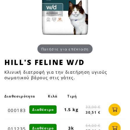
Πατήστε για επέκταση
HILL'S
HILL'S FELINE W/D
FELINE
Κλινική διατροφή για την διατήρηση υγιούς
W/D
σωματικού βάρους στις γάτες.
|
Petfan
Διαθεσιμότητα
Κιλά
Τιμή
33,90 €
1.5 kg
Διαθέσιμο
000183
30,51 €
64,00 €
3k
Διαθέσιμο
011235