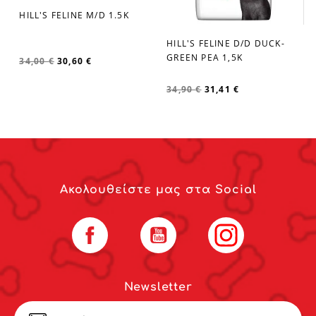
HILL'S FELINE M/D 1.5K
favorite_border
HILL'S FELINE D/D DUCK-
favorite_border
GREEN PEA 1,5K
34,00 €
30,60 €
34,90 €
31,41 €
Ακολουθείστε μας στα Social
Facebook
YouTube
Instagram
Newsletter