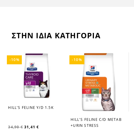
ΣΤΗΝ ΙΔΙΑ ΚΑΤΗΓΟΡΙΑ
-10%
-10%
HILL'S FELINE K/D
favorite_border
65,90 €
59,31 €
HILL'S FELINE C/D METAB
favorite_border
+URIN STRESS