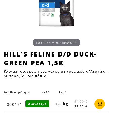
Πατήστε για επέκταση
HILL'S
HILL'S FELINE D/D DUCK-
FELINE
GREEN PEA 1,5K
D/D
DUCK-
Κλινική διατροφή για γάτες με τροφικές αλλεργίες -
GREEN
δυσανεξία. Με πάπια.
PEA
1,5K
Διαθεσιμότητα
Κιλά
Τιμή
|
Petfan
34,90 €
1.5 kg
Διαθέσιμο
000171
31,41 €