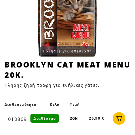
Πατήστε για επέκταση
BROOKLYΝ
BROOKLYΝ CAT MEAT MENU
CAT
20Κ.
MEAT
MENU
Πλήρης ξηρή τροφή για ενήλικες γάτες.
20Κ.
|
Petfan
Διαθεσιμότητα
Κιλά
Τιμή
20k
Διαθέσιμο
26,90 €
010809