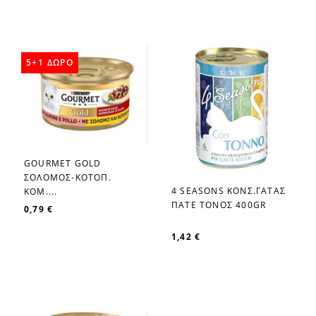
5+1 ΔΩΡΟ
GOURMET GOLD
favorite_border
ΣΟΛΟΜΟΣ-ΚΟΤΟΠ.
4 SEASONS ΚΟΝΣ.ΓΑΤΑΣ
KOM....
favorite_border
ΠΑΤΕ ΤΟΝΟΣ 400GR
0,79 €
1,42 €