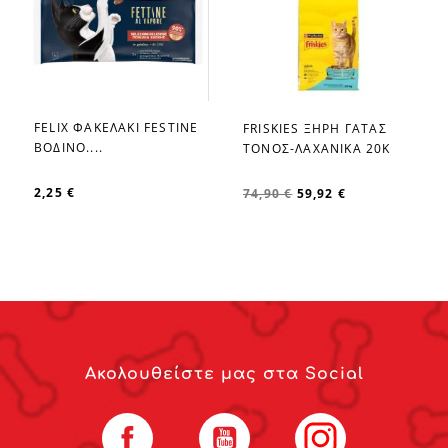
FELIX ΦΑΚΕΛΑΚΙ FESTINE
FRISKIES ΞΗΡΗ ΓΑΤΑΣ
favorite_border
favorite_border
ΒΟΔΙΝΟ....
ΤΟΝΟΣ-ΛΑΧΑΝΙΚΑ 20Κ
2,25 €
74,90 €
59,92 €
Ακολουθείστε μας στα Social
Facebook
YouTube
Instagram