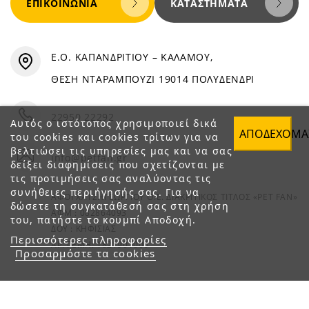
ΕΠΙΚΟΙΝΩΝΊΑ
ΚΑΤΑΣΤΉΜΑΤΑ
Ε.Ο. ΚΑΠΑΝΔΡΙΤΙΟΥ – ΚΑΛΑΜΟΥ,
ΘΕΣΗ ΝΤΑΡΑΜΠΟΥΖΙ 19014 ΠΟΛΥΔΕΝΔΡΙ
22950 22292
Αυτός ο ιστότοπος χρησιμοποιεί δικά
ΑΠΟΔΈΧΟΜΑ
του cookies και cookies τρίτων για να
βελτιώσει τις υπηρεσίες μας και να σας
info@petfan.gr
δείξει διαφημίσεις που σχετίζονται με
τις προτιμήσεις σας αναλύοντας τις
συνήθειες περιήγησής σας. Για να
ΑΦΟΙ ΧΑΤΖΗΓΕΩΡΓΙΟΥ Ο.Ε. ΔΙΑΚΡΙΤΙΚΟΣ ΤΙΤΛΟΣ «PET FAN»
δώσετε τη συγκατάθεσή σας στη χρήση
ΑΦΜ : 082864093
του, πατήστε το κουμπί Αποδοχή.
ΔΟΥ : ΚΗΦΙΣΙΑΣ
Περισσότερες πληροφορίες
ΑΡ. ΓΕΜΗ: 1821901000
Προσαρμόστε τα cookies