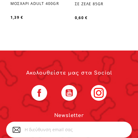
favorite_border
favorite_border
ΜΟΣΧΑΡΙ ADULT 400GR
ΣΕ ΖΕΛΕ 85GR
1,39 €
0,60 €
Ακολουθείστε μας στα Social
Facebook
YouTube
Instagram
Newsletter