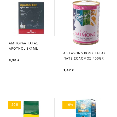
ΑΜΠΟΥΛΑ ΓΑΤΑΣ
favorite_border
APOTHOL 3X1ML
4 SEASONS ΚΟΝΣ.ΓΑΤΑΣ
favorite_border
ΠΑΤΕ ΣΟΛΟΜΟΣ 400GR
8,30 €
1,42 €
-20%
-10%