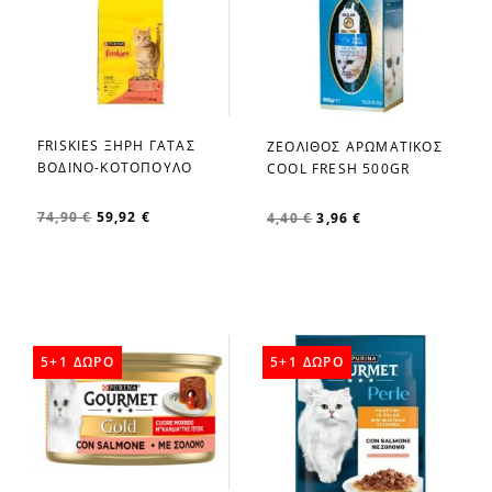
FRISKIES ΞΗΡΗ ΓΑΤΑΣ
ΖΕΟΛΙΘΟΣ ΑΡΩΜΑΤΙΚΟΣ
favorite_border
favorite_border
ΒΟΔΙΝΟ-ΚΟΤΟΠΟΥΛΟ
COOL FRESH 500GR
74,90 €
59,92 €
4,40 €
3,96 €
5+1 ΔΩΡΟ
5+1 ΔΩΡΟ