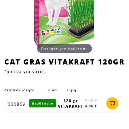
Πατήστε για επέκταση
CAT
CAT GRAS VITAKRAFT 120GR
GRAS
Γρασίδι για γάτες.
VITAKRAFT
120GR
|
Διαθεσιμότητα
Κιλά
Τιμή
Petfan
120 gr
5,40 €
Διαθέσιμο
000809
VITAKRAFT
4,86 €