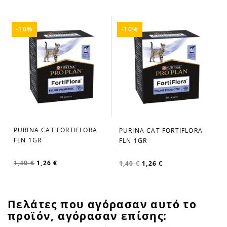
-10%
-10%
PURINA CAT FORTIFLORA
PURINA CAT FORTIFLORA
favorite_border
favorite_border
FLN 1GR
FLN 1GR
1,40 €
1,26 €
1,40 €
1,26 €
Πελάτες που αγόρασαν αυτό το
προϊόν, αγόρασαν επίσης: