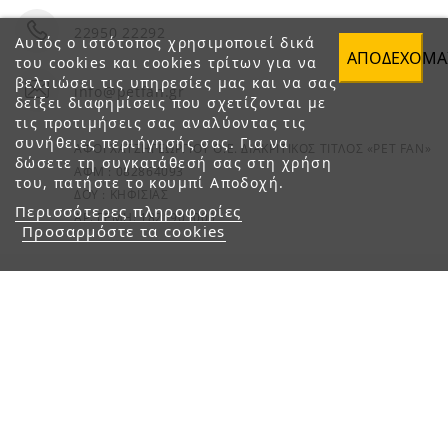
22950 22292
Αυτός ο ιστότοπος χρησιμοποιεί δικά
ΑΠΟΔΈΧΟΜΑ
του cookies και cookies τρίτων για να
βελτιώσει τις υπηρεσίες μας και να σας
info@petfan.gr
δείξει διαφημίσεις που σχετίζονται με
τις προτιμήσεις σας αναλύοντας τις
συνήθειες περιήγησής σας. Για να
ΑΦΟΙ ΧΑΤΖΗΓΕΩΡΓΙΟΥ Ο.Ε. ΔΙΑΚΡΙΤΙΚΟΣ ΤΙΤΛΟΣ «PET FAN»
δώσετε τη συγκατάθεσή σας στη χρήση
ΑΦΜ : 082864093
του, πατήστε το κουμπί Αποδοχή.
ΔΟΥ : ΚΗΦΙΣΙΑΣ
Περισσότερες πληροφορίες
ΑΡ. ΓΕΜΗ: 1821901000
Προσαρμόστε τα cookies
© 2023 petfan.gr. All rights reserved.
e-Shop by Synergic Software