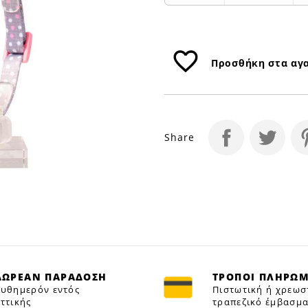
favorite_border
Προσθήκη στα αγ
Share
ΔΩΡΕΑΝ ΠΑΡΑΔΟΣΗ
ΤΡΟΠΟΙ ΠΛΗΡΩ
υθημερόν εντός
Πιστωτική ή χρεωσ
ττικής
τραπεζικό έμβασμα