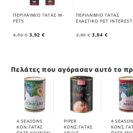
ΠΕΡΙΛΑΙΜΙΟ ΓΑΤΑΣ Μ-
ΠΕΡΙΛΑΙΜΙΟ ΓΑΤΑΣ
favorite_border
favorite_border
EST
PETS
ΕΛΑΣΤΙΚΟ PET INTEREST
3,92 €
3,04 €
4,90 €
3,80 €
Πελάτες που αγόρασαν αυτό το πρ
4 SEASONS
PIPER
4 SEASO
favorite_border
favorite_border
favorite_border
ΚΟΝ.ΓΑΤΑΣ
ΚΟΝΣ.ΓΑΤΑΣ
ΚΟΝΣ.ΓΑ
ΠΑΤΕ ΚΟΥΝΕΛΙ
ADULT
ΠΑΤΕ ΜΟ