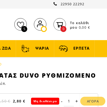
22950 22292
Το καλάθι
μου
0,00 €
5
0
 ΖΩΑ
ΨΑΡΙΑ
ΕΡΠΕΤΑ
Ο
ΓΑΤΑΣ DUVO ΡΥΘΜΙΖΟΜΕΝΟ
λίπ.
-
+
3,50 €
2,80 €
ΑΓΟΡΆ
Μη διαθέσιμο