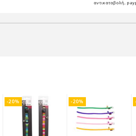
αντικαταβολή, payp
-20%
-20%