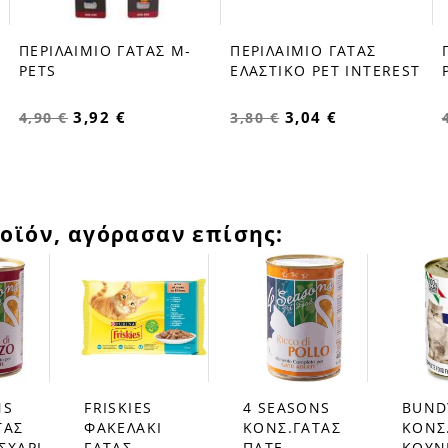
ΠΕΡΙΛΑΙΜΙΟ ΓΑΤΑΣ Μ-
ΠΕΡΙΛΑΙΜΙΟ ΓΑΤΑΣ
favorite_border
favorite_border
PETS
ΕΛΑΣΤΙΚΟ PET INTEREST
3,92 €
3,04 €
4,90 €
3,80 €
οϊόν, αγόρασαν επίσης:
NS
FRISKIES
4 SEASONS
BUND
favorite_border
favorite_border
favorite_border
ΤΑΣ
ΦΑΚΕΛΑΚΙ
ΚΟΝΣ.ΓΑΤΑΣ
ΚΟΝΣ
ΣΧΑΡΙ
ΓΑΤΑΣ
ΠΑΤΕ
ΚΟΥΝ