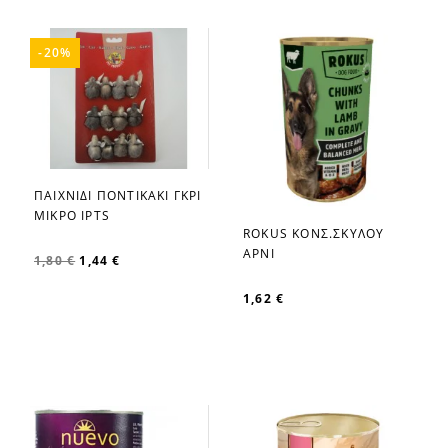
-20%
ΠΑΙΧΝΙΔΙ ΠΟΝΤΙΚΑΚΙ ΓΚΡΙ
favorite_border
ΜΙΚΡΟ IPTS
ROKUS ΚΟΝΣ.ΣΚΥΛΟΥ
favorite_border
ΑΡΝΙ
1,80 €
1,44 €
1,62 €