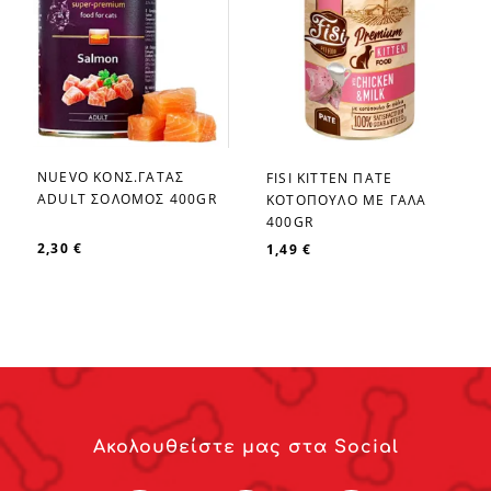
NUEVO ΚΟΝΣ.ΓΑΤΑΣ
FISI KITTEN ΠΑΤΕ
favorite_border
favorite_border
ADULT ΣΟΛΟΜΟΣ 400GR
ΚΟΤΟΠΟΥΛΟ ΜΕ ΓΑΛΑ
400GR
2,30 €
1,49 €
Ακολουθείστε μας στα Social