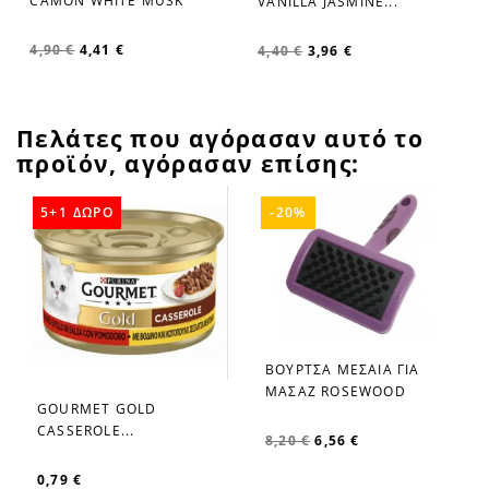
CAMON WHITE MUSK
VANILLA JASMINE...
4,90 €
4,41 €
4,40 €
3,96 €
Πελάτες που αγόρασαν αυτό το
προϊόν, αγόρασαν επίσης:
5+1 ΔΩΡΟ
-20%
ΒΟΥΡΤΣΑ ΜΕΣΑΙΑ ΓΙΑ
favorite_border
ΜΑΣΑΖ ROSEWOOD
GOURMET GOLD
favorite_border
CASSEROLE...
8,20 €
6,56 €
0,79 €