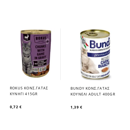
ROKUS ΚΟΝΣ.ΓΑΤΑΣ
BUNDY ΚΟΝΣ.ΓΑΤΑΣ
favorite_border
favorite_border
ΚΥΝΗΓΙ 415GR
ΚΟΥΝΕΛΙ ADULT 400GR
0,72 €
1,39 €