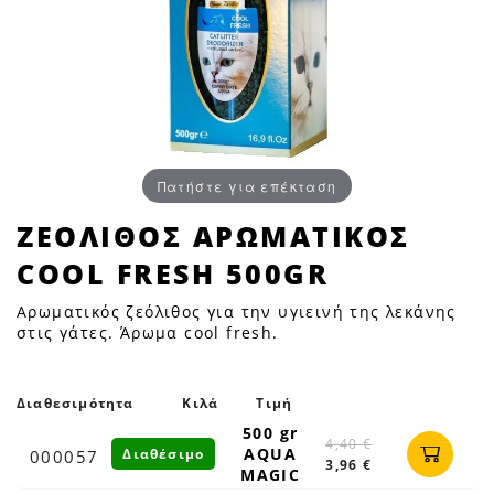
Πατήστε για επέκταση
ΖΕΟΛΙΘΟΣ
ΖΕΟΛΙΘΟΣ ΑΡΩΜΑΤΙΚΟΣ
ΑΡΩΜΑΤΙΚΟΣ
COOL FRESH 500GR
COOL
FRESH
Αρωματικός ζεόλιθος για την υγιεινή της λεκάνης
500GR
στις γάτες. Άρωμα cool fresh.
|
Petfan
Διαθεσιμότητα
Κιλά
Τιμή
500 gr
4,40 €
AQUA
Διαθέσιμο
000057
3,96 €
MAGIC