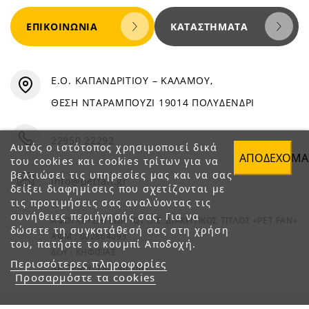
ΕΠΙΚΟΙΝΩΝΊΑ
ΚΑΤΑΣΤΉΜΑΤΑ
Ε.Ο. ΚΑΠΑΝΔΡΙΤΙΟΥ – ΚΑΛΑΜΟΥ,
ΘΕΣΗ ΝΤΑΡΑΜΠΟΥΖΙ 19014 ΠΟΛΥΔΕΝΔΡΙ
22950 22292
Αυτός ο ιστότοπος χρησιμοποιεί δικά
ΑΠΟΔΈΧΟΜΑ
του cookies και cookies τρίτων για να
βελτιώσει τις υπηρεσίες μας και να σας
info@petfan.gr
δείξει διαφημίσεις που σχετίζονται με
τις προτιμήσεις σας αναλύοντας τις
συνήθειες περιήγησής σας. Για να
ΑΦΟΙ ΧΑΤΖΗΓΕΩΡΓΙΟΥ Ο.Ε. ΔΙΑΚΡΙΤΙΚΟΣ ΤΙΤΛΟΣ «PET FAN»
δώσετε τη συγκατάθεσή σας στη χρήση
ΑΦΜ : 082864093
του, πατήστε το κουμπί Αποδοχή.
ΔΟΥ : ΚΗΦΙΣΙΑΣ
Περισσότερες πληροφορίες
ΑΡ. ΓΕΜΗ: 1821901000
Προσαρμόστε τα cookies