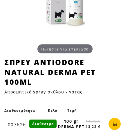
Πατήστε για επέκταση
ΣΠΡΕΥ
ΣΠΡΕΥ ANTIODORE
ANTIODORE
NATURAL DERMA PET
NATURAL
DERMA
100ML
PET
Αποσμητικό spray σκύλου - γάτας.
100ML
|
Petfan
Διαθεσιμότητα
Κιλά
Τιμή
100 gr
14,70 €
Διαθέσιμο
007626
DERMA PET
13,23 €