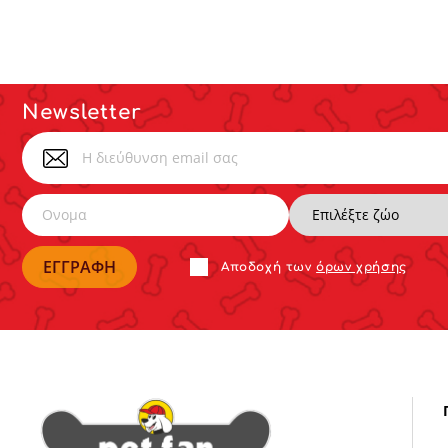
Newsletter
Αποδoχή των
όρων χρήσης