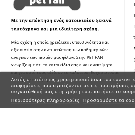
Με την απόκτηση ενός κατοικιδίου ξεκινά
ταυτόχρονα και μια ιδιαίτερη σχέση.
Μία σχέση η οποία χρειάζεται υπευθυνότητα και
αξιοπιστία στην αντιμετώπιση των καθημερινών
αναγκών των πιστών μας φίλων. Στην PET FAN
γνωρίζουμε ότι τα κατοικίδια σας είναι ανεκτίμητα
και για αυτό τους αξίζουν τα καλύτερα. Ευχαριστούμε
Αυτός ο ιστότοπος χρησιμοποιεί δικά του cookies κ
για την προτίμηση σας!
διαφημίσεις που σχετίζονται με τις προτιμήσεις σ
συγκατάθεσή σας στη χρήση του, πατήστε το κουμ
Περισσότερες πληροφορίες
Προσαρμόστε τα coo