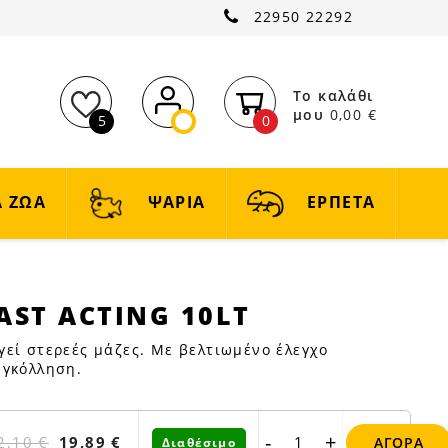
22950 22292
Το καλάθι
μου
0,00 €
5
0
 ΖΩΑ
ΨΑΡΙΑ
ΕΡΠΕΤΑ
AST ACTING 10LT
εί στερεές μάζες. Με βελτιωμένο έλεγχο
υγκόλληση.
-
+
2,10 €
19,89 €
ΑΓΟΡΆ
Διαθέσιμο