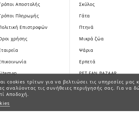
Τρόποι Αποστολής
Σκύλος
Τρόποι Πληρωμής
Γάτα
Πολιτική Επιστροφών
Πτηνά
Όροι χρήσης
Μικρά ζώα
Εταιρεία
Ψάρια
Επικοινωνία
Ερπετά
Sitemap
PET FAN BAZAAR
αι cookies τρίτων για να βελτιώσει τις υπηρεσίες μας κ
Blog
ας αναλύοντας τις συνήθειες περιήγησής σας. Για να δ
πί Αποδοχή.
kies