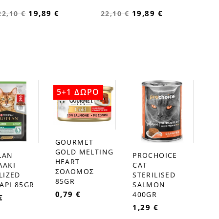
19,89 €
19,89 €
22,10 €
22,10 €
5+1 ΔΩΡΟ
GOURMET
favorite_border
GOLD MELTIΝG
LAN
PROCHOICE
favorite_border
HEART
ΛΑΚΙ
CAT
ΣΟΛΟΜΟΣ
LIZED
STERILISED
85GR
ΑΡΙ 85GR
SALMON
0,79 €
400GR
€
1,29 €