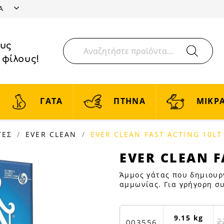
ΤΑ
ους
 φίλους!
ΓΑΤΑ
ΠΤΗΝΑ
ΜΙΚΡΑ
ΤΕΣ
EVER CLEAN
EVER CLEAN FAST ACTING 10LT
EVER
EVER CLEAN F
CLEAN
Άμμος γάτας που δημιουργ
FAST
αμμωνίας. Για γρήγορη σ
ACTING
10LT
|
9.15 kg
2
003556