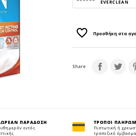
Petfan
EVERCLEAN
favorite_border
Προσθήκη στα αγ
Share
ΔΩΡΕΑΝ ΠΑΡΑΔΟΣΗ
ΤΡΟΠΟΙ ΠΛΗΡΩ
υθημερόν εντός
Πιστωτική ή χρεωσ
ττικής
τραπεζικό έμβασμα