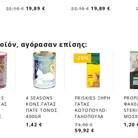
19,89 €
19,89 €
22,10 €
22,10 €
οϊόν, αγόρασαν επίσης:
-20%
NS
4 SEASONS
FRISKIES ΞΗΡΗ
PROP
favorite_border
favorite_border
favorite_border
ΤΑΣ
ΚΟΝΣ.ΓΑΤΑΣ
ΓΑΤΑΣ
ΦΑΚΕ
ΠΑΤΕ ΤΟΝΟΣ
ΚΟΤΟΠΟΥΛΟ-
STERI
Σ
400GR
ΓΑΛΟΠΟΥΛΑ
ΜΟΣΧ
1,42 €
1,20 
74,90 €
59,92 €