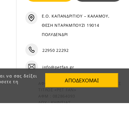
Ε.Ο. ΚΑΠΑΝΔΡΙΤΙΟΥ – ΚΑΛΑΜΟΥ,
ΘΕΣΗ ΝΤΑΡΑΜΠΟΥΖΙ 19014
ΠΟΛΥΔΕΝΔΡΙ
22950 22292
info@petfan.gr
αι να σας δείξει
ΑΠΟΔΈΧΟΜΑΙ
ώσετε τη
ΑΦΟΙ ΧΑΤΖΗΓΕΩΡΓΙΟΥ Ο.Ε. ΔΙΑΚΡΙΤΙΚΟΣ
ΤΙΤΛΟΣ «PET FAN»
ΑΦΜ : 082864093
ΔΟΥ : ΚΗΦΙΣΙΑΣ
ΑΡ. ΓΕΜΗ: 1821901000