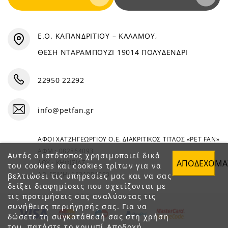
Ε.Ο. ΚΑΠΑΝΔΡΙΤΙΟΥ – ΚΑΛΑΜΟΥ,
ΘΕΣΗ ΝΤΑΡΑΜΠΟΥΖΙ 19014 ΠΟΛΥΔΕΝΔΡΙ
22950 22292
info@petfan.gr
ΑΦΟΙ ΧΑΤΖΗΓΕΩΡΓΙΟΥ Ο.Ε. ΔΙΑΚΡΙΤΙΚΟΣ ΤΙΤΛΟΣ «PET FAN»
ΑΦΜ : 082864093
Αυτός ο ιστότοπος χρησιμοποιεί δικά
ΑΠΟΔΈΧΟΜΑ
ΔΟΥ : ΚΗΦΙΣΙΑΣ
του cookies και cookies τρίτων για να
ΑΡ. ΓΕΜΗ: 1821901000
βελτιώσει τις υπηρεσίες μας και να σας
δείξει διαφημίσεις που σχετίζονται με
τις προτιμήσεις σας αναλύοντας τις
συνήθειες περιήγησής σας. Για να
δώσετε τη συγκατάθεσή σας στη χρήση
του, πατήστε το κουμπί Αποδοχή.