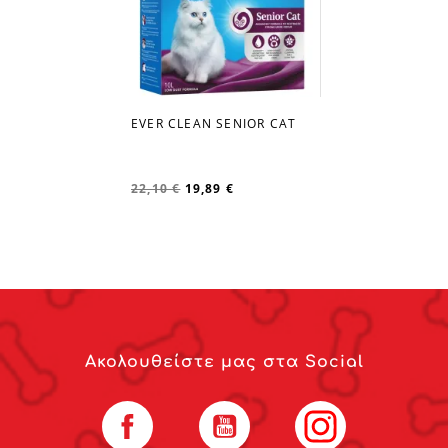
EVER CLEAN SENIOR CAT
favorite_border
22,10 €
19,89 €
Ακολουθείστε μας στα Social
Facebook
YouTube
Instagram