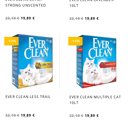
favorite_border
favorite_border
STRONG UNSCENTED
10LT
22,10 €
19,89 €
22,10 €
19,89 €
-10%
-10%
EVER CLEAN LESS TRAIL
EVER CLEAN MULTIPLE CAT
favorite_border
favorite_border
10LT
22,10 €
19,89 €
22,10 €
19,89 €