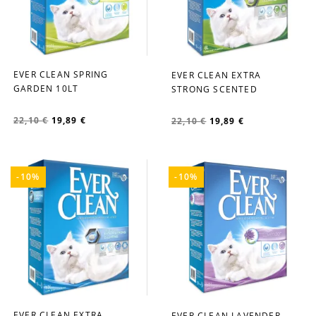
EVER CLEAN SPRING
EVER CLEAN EXTRA
favorite_border
favorite_border
GARDEN 10LT
STRONG SCENTED
22,10 €
19,89 €
22,10 €
19,89 €
-10%
-10%
EVER CLEAN EXTRA
EVER CLEAN LAVENDER