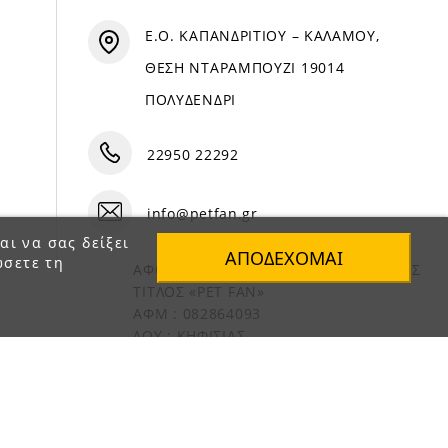
Ε.Ο. ΚΑΠΑΝΔΡΙΤΙΟΥ – ΚΑΛΑΜΟΥ,
ΘΕΣΗ ΝΤΑΡΑΜΠΟΥΖΙ 19014
ΠΟΛΥΔΕΝΔΡΙ
22950 22292
info@petfan.gr
αι να σας δείξει
ΑΠΟΔΈΧΟΜΑΙ
ώσετε τη
ΑΦΟΙ ΧΑΤΖΗΓΕΩΡΓΙΟΥ Ο.Ε. ΔΙΑΚΡΙΤΙΚΟΣ
ΤΙΤΛΟΣ «PET FAN»
ΑΦΜ : 082864093
ΔΟΥ : ΚΗΦΙΣΙΑΣ
ΑΡ. ΓΕΜΗ: 1821901000