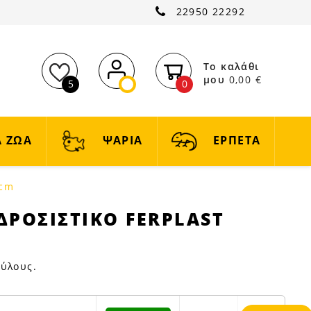
22950 22292
Το καλάθι
μου
0,00 €
5
0
 ΖΩΑ
ΨΑΡΙΑ
ΕΡΠΕΤΑ
0cm
ΔΡΟΣΙΣΤΙΚΟ FERPLAST
κύλους.