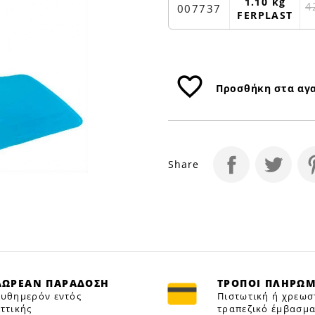
1.10 kg
4
007737
FERPLAST
favorite_border
Προσθήκη στα αγ
Share
ΔΩΡΕΑΝ ΠΑΡΑΔΟΣΗ
ΤΡΟΠΟΙ ΠΛΗΡΩ
υθημερόν εντός
Πιστωτική ή χρεωσ
ττικής
τραπεζικό έμβασμα