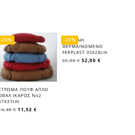
-20%
-20%
-2
ΣΤΡ
fa
FER
116
ΣΤΡΩΜΑ ΠΟΥΦ ΑΠΛΟ
ΜΑΞΙΛΑΡΙ
favorite_border
favorite_border
ΟΒΑΛ ΙΚΑΡΟΣ Νο2
ΘΕΡΜΑΙΝΟΜΕΝΟ
57X37cm
FERPLAST 35X28cm
11,52 €
52,00 €
14,40 €
65,00 €