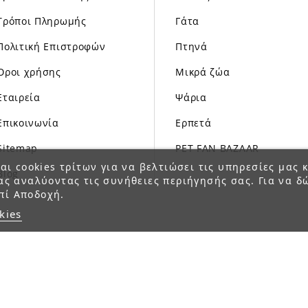
Τρόποι Πληρωμής
Γάτα
Πολιτική Επιστροφών
Πτηνά
Όροι χρήσης
Μικρά ζώα
Εταιρεία
Ψάρια
Επικοινωνία
Ερπετά
Sitemap
PET FAN BAZAAR
αι cookies τρίτων για να βελτιώσει τις υπηρεσίες μας κ
Blog
ας αναλύοντας τις συνήθειες περιήγησής σας. Για να δ
πί Αποδοχή.
kies