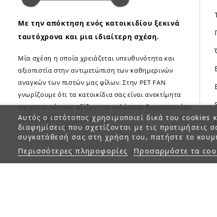
Με την απόκτηση ενός κατοικιδίου ξεκινά
ταυτόχρονα και μια ιδιαίτερη σχέση.
Μία σχέση η οποία χρειάζεται υπευθυνότητα και
αξιοπιστία στην αντιμετώπιση των καθημερινών
αναγκών των πιστών μας φίλων. Στην PET FAN
γνωρίζουμε ότι τα κατοικίδια σας είναι ανεκτίμητα
και για αυτό τους αξίζουν τα καλύτερα. Ευχαριστούμε
Αυτός ο ιστότοπος χρησιμοποιεί δικά του cookies κ
για την προτίμηση σας!
διαφημίσεις που σχετίζονται με τις προτιμήσεις σ
συγκατάθεσή σας στη χρήση του, πατήστε το κουμ
Περισσότερες πληροφορίες
Προσαρμόστε τα coo