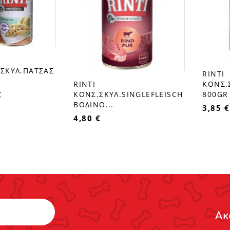
ΣΚΥΛ.ΠΑΤΣΑΣ
RINTI
favorite_border
R
ΚΟΝΣ.
RINTI
favorite_border
€
800GR
ΚΟΝΣ.ΣΚΥΛ.SINGLEFLEISCH
ΒΟΔΙΝΟ...
3,85 €
4,80 €
Ακ