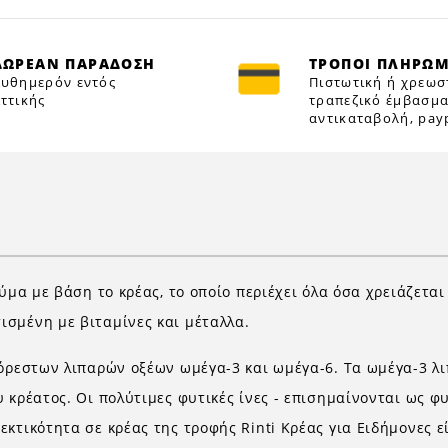
ΔΩΡΕΑΝ ΠΑΡΑΔΟΣΗ
ΤΡΟΠΟΙ ΠΛΗΡΩ
υθημερόν εντός
Πιστωτική ή χρεωσ
ττικής
τραπεζικό έμβασμα
αντικαταβολή, payp
ύμα με βάση το κρέας, το οποίο περιέχει όλα όσα χρειάζεται
σμένη με βιταμίνες και μέταλλα.
κόρεστων λιπαρών οξέων ωμέγα-3 και ωμέγα-6. Τα ωμέγα-3 λι
 κρέατος. Οι πολύτιμες φυτικές ίνες - επισημαίνονται ως φ
κτικότητα σε κρέας της τροφής Rinti Κρέας για Ειδήμονες ε