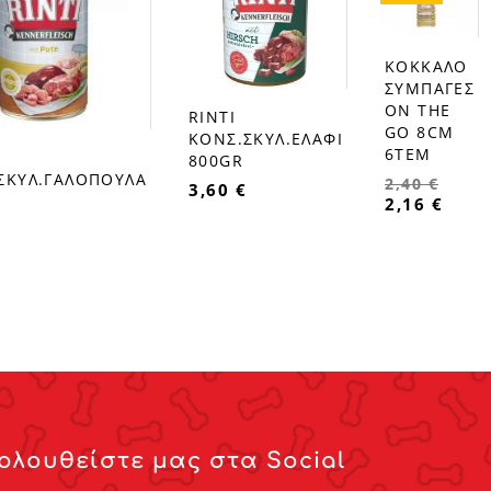
ΚΟΚΚΑΛΟ
favorite_border
ΣΥΜΠΑΓΕΣ
ON THE
RINTI
favorite_border
GO 8CM
ΚΟΝΣ.ΣΚΥΛ.ΕΛΑΦΙ
6TEM
800GR
ΣΚΥΛ.ΓΑΛΟΠΟΥΛΑ
2,40 €
3,60 €
2,16 €
ολουθείστε μας στα Social