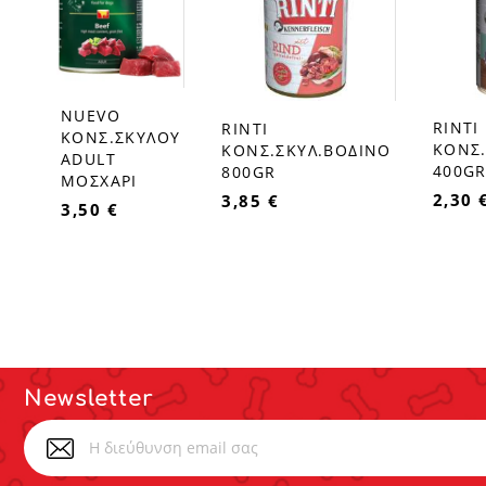
NUEVO
favorite_border
RINTI
RINTI
favorite_border
favorite_border
ΚΟΝΣ.ΣΚΥΛΟΥ
ΚΟΝΣ.
ΚΟΝΣ.ΣΚΥΛ.ΒΟΔΙΝΟ
ADULT
400G
800GR
ΜΟΣΧΑΡΙ
2,30 
3,85 €
3,50 €
Newsletter