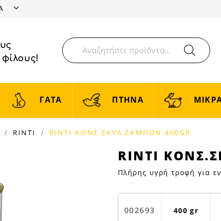
ΤΑ
ους
 φίλους!
ΓΑΤΑ
ΠΤΗΝΑ
ΜΙΚΡΑ
RINTI
RINTI ΚΟΝΣ.ΣΚΥΛ.ΖΑΜΠΟΝ 400GR
RINTI
RINTI ΚΟΝΣ.
ΚΟΝΣ.ΣΚΥΛ.ΖΑΜ
Πλήρης υγρή τροφή για ε
400GR
|
Petfan
002693
400 gr