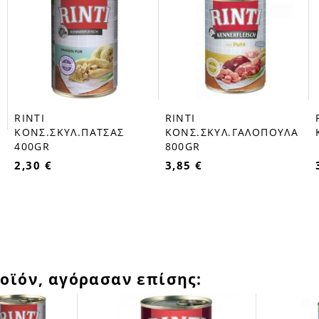
RINTI
RINTI
favorite_border
favorite_border
ΚΟΝΣ.ΣΚΥΛ.ΠΑΤΣΑΣ
ΚΟΝΣ.ΣΚΥΛ.ΓΑΛΟΠΟΥΛΑ
400GR
800GR
Α
2,30 €
3,85 €
οϊόν, αγόρασαν επίσης: