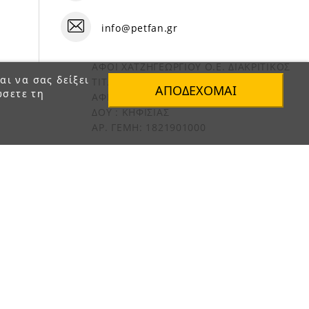
info@petfan.gr
ΑΦΟΙ ΧΑΤΖΗΓΕΩΡΓΙΟΥ Ο.Ε. ΔΙΑΚΡΙΤΙΚΟΣ
αι να σας δείξει
ΤΙΤΛΟΣ «PET FAN»
ΑΠΟΔΈΧΟΜΑΙ
ώσετε τη
ΑΦΜ : 082864093
ΔΟΥ : ΚΗΦΙΣΙΑΣ
ΑΡ. ΓΕΜΗ: 1821901000
e-Shop by Synergic Software