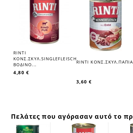
RINTI
favorite_border
ΚΟΝΣ.ΣΚΥΛ.SINGLEFLEISCH
RINTI ΚΟΝΣ.ΣΚΥΛ.ΠΑΠΙ
favorite_border
ΒΟΔΙΝΟ...
4,80 €
3,60 €
Πελάτες που αγόρασαν αυτό το πρ