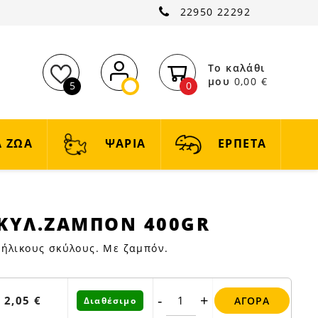
22950 22292
Το καλάθι
μου
0,00 €
5
0
 ΖΩΑ
ΨΑΡΙΑ
ΕΡΠΕΤΑ
ΣΚΥΛ.ΖΑΜΠΟΝ 400GR
ΠΟΝ
νήλικους σκύλους. Με ζαμπόν.
-
+
2,05 €
ΑΓΟΡΆ
Διαθέσιμο