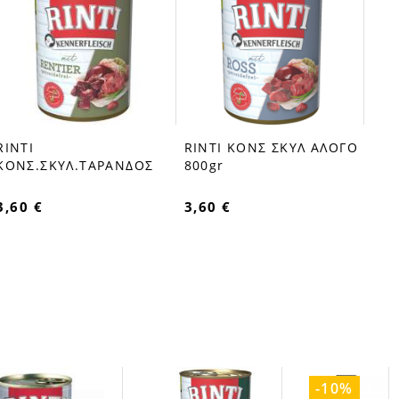
RIN
ΚΟΝ
ΑΡΝ
5,2
RINTI
RINTI ΚΟΝΣ ΣΚΥΛ ΑΛΟΓΟ
favorite_border
favorite_border
ΚΟΝΣ.ΣΚΥΛ.ΤΑΡΑΝΔΟΣ
800gr
3,60 €
3,60 €
-10%