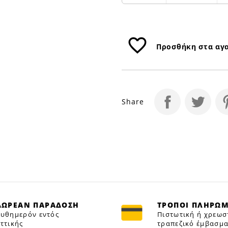
favorite_border
Προσθήκη στα αγ
Share
ΔΩΡΕΑΝ ΠΑΡΑΔΟΣΗ
ΤΡΟΠΟΙ ΠΛΗΡΩ
υθημερόν εντός
Πιστωτική ή χρεωσ
ττικής
τραπεζικό έμβασμα