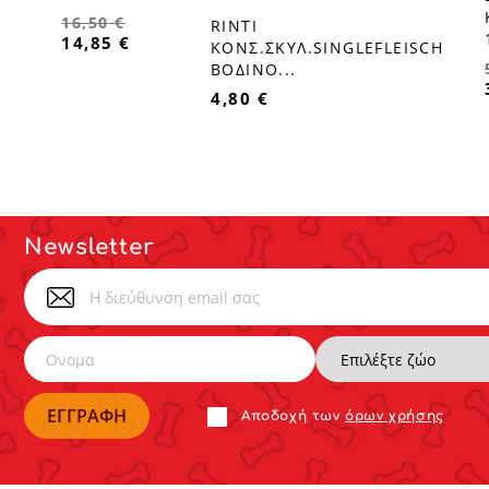
16,50 €
RINTI
favorite_border
14,85 €
ΚΟΝΣ.ΣΚΥΛ.SINGLEFLEISCH
ΒΟΔΙΝΟ...
4,80 €
Newsletter
Αποδoχή των
όρων χρήσης