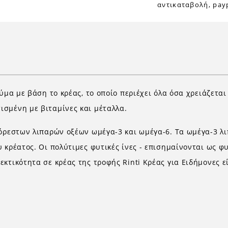
αντικαταβολή, payp
ύμα με βάση το κρέας, το οποίο περιέχει όλα όσα χρειάζεται
σμένη με βιταμίνες και μέταλλα.
κόρεστων λιπαρών οξέων ωμέγα-3 και ωμέγα-6. Τα ωμέγα-3 λι
 κρέατος. Οι πολύτιμες φυτικές ίνες - επισημαίνονται ως φ
κτικότητα σε κρέας της τροφής Rinti Κρέας για Ειδήμονες ε