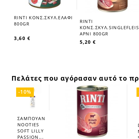
RINTI ΚΟΝΣ.ΣΚΥΛ.ΕΛΑΦΙ
favorite_border
RINTI
favorite_border
ΜΑΧΙ
800GR
ΚΟΝΣ.ΣΚΥΛ.SINGLEFLEI
ΑΡΝΙ 800GR
3,60 €
5,20 €
Πελάτες που αγόρασαν αυτό το πρ
-10%
ΣΑΜΠΟΥΑΝ
favorite_border
NOOTIES
favorite_borde
SOFT LILLY
PASSION...