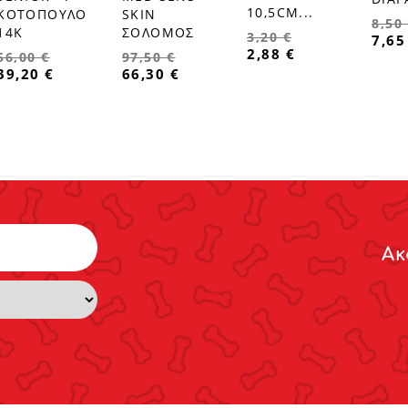
10,5CM...
SKIN
ΚΟΤΟΠΟΥΛΟ
8,50
ΣΟΛΟΜΟΣ
14Κ
3,20 €
7,65
2,88 €
97,50 €
56,00 €
66,30 €
39,20 €
Ακ