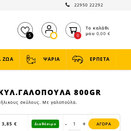
22950 22292
Το καλάθι
μου
0,00 €
5
0
 ΖΩΑ
ΨΑΡΙΑ
ΕΡΠΕΤΑ
ΣΚΥΛ.ΓΑΛΟΠΟΥΛΑ 800GR
ΟΠΟΥΛΑ
νήλικους σκύλους. Με γαλοπούλα.
-
+
3,85 €
ΑΓΟΡΆ
Διαθέσιμο