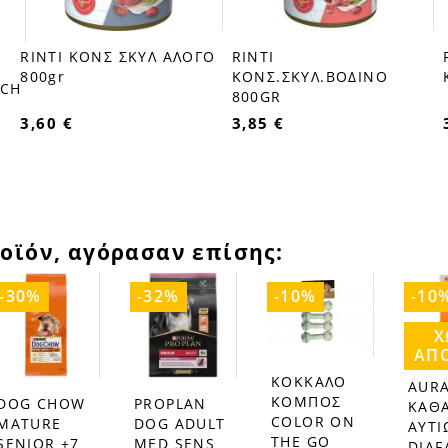
RINTI ΚΟΝΣ ΣΚΥΛ ΑΛΟΓΟ
RINTI
favorite_border
favorite_border
800gr
ΚΟΝΣ.ΣΚΥΛ.ΒΟΔΙΝΟ
SCH
800GR
3,60 €
3,85 €
οϊόν, αγόρασαν επίσης:
-30%
-32%
-10%
-10
Χ
ΑΠ
ΚΟΚΚΑΛΟ
AURA
favorite_border
favorite_border
ΚΟΜΠΟΣ
PROPLAN
DOG CHOW
ΚΑΘΑ
favorite_border
r
COLOR ON
DOG ADULT
MATURE
ΑΥΤΙ
THE GO
MED SENS
SENIOR +7
DIAF