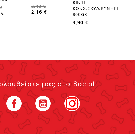
RINTI
favorite_border
2,40 €
 €
ΚΟΝΣ.ΣΚΥΛ.ΚΥΝΗΓΙ
2,16 €
 €
800GR
3,90 €
ολουθείστε μας στα Social
Facebook
YouTube
Instagram