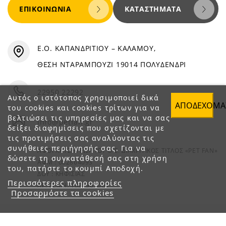
ΕΠΙΚΟΙΝΩΝΊΑ
ΚΑΤΑΣΤΉΜΑΤΑ
Ε.Ο. ΚΑΠΑΝΔΡΙΤΙΟΥ – ΚΑΛΑΜΟΥ,
ΘΕΣΗ ΝΤΑΡΑΜΠΟΥΖΙ 19014 ΠΟΛΥΔΕΝΔΡΙ
22950 22292
Αυτός ο ιστότοπος χρησιμοποιεί δικά
ΑΠΟΔΈΧΟΜΑ
του cookies και cookies τρίτων για να
βελτιώσει τις υπηρεσίες μας και να σας
info@petfan.gr
δείξει διαφημίσεις που σχετίζονται με
τις προτιμήσεις σας αναλύοντας τις
συνήθειες περιήγησής σας. Για να
ΑΦΟΙ ΧΑΤΖΗΓΕΩΡΓΙΟΥ Ο.Ε. ΔΙΑΚΡΙΤΙΚΟΣ ΤΙΤΛΟΣ «PET FAN»
δώσετε τη συγκατάθεσή σας στη χρήση
ΑΦΜ : 082864093
του, πατήστε το κουμπί Αποδοχή.
ΔΟΥ : ΚΗΦΙΣΙΑΣ
Περισσότερες πληροφορίες
ΑΡ. ΓΕΜΗ: 1821901000
Προσαρμόστε τα cookies