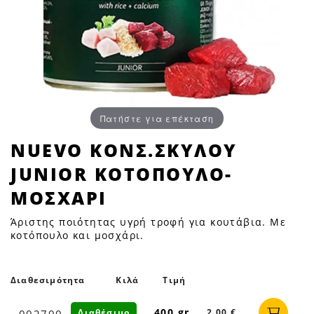
Πατήστε για επέκταση
NUEVO
NUEVO ΚΟΝΣ.ΣΚΥΛΟΥ
ΚΟΝΣ.ΣΚΥΛΟΥ
JUNIOR ΚΟΤΟΠΟΥΛΟ-
JUNIOR
ΚΟΤΟΠΟΥΛΟ-
ΜΟΣΧΑΡΙ
ΜΟΣΧΑΡΙ
Άριστης ποιότητας υγρή τροφή για κουτάβια. Με
|
κοτόπουλο και μοσχάρι.
Petfan
Διαθεσιμότητα
Κιλά
Τιμή
400 gr
Διαθέσιμο
2,00 €
002790