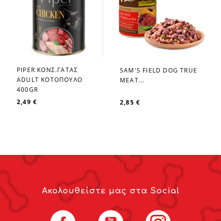
PIPER ΚΟΝΣ.ΓΑΤΑΣ
SAM'S FIELD DOG TRUE
favorite_border
favorite_border
ADULT ΚΟΤΟΠΟΥΛΟ
MEAT...
400GR
2,49 €
2,85 €
Ακολουθείστε μας στα Social
Facebook
YouTube
Instagram