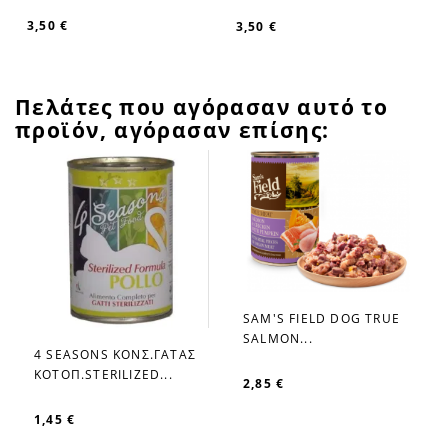
3,50 €
3,50 €
Πελάτες που αγόρασαν αυτό το
προϊόν, αγόρασαν επίσης:
SAM'S FIELD DOG TRUE
favorite_border
SALMON...
4 SEASONS ΚΟΝΣ.ΓΑΤΑΣ
favorite_border
ΚΟΤΟΠ.STERILIZED...
2,85 €
1,45 €