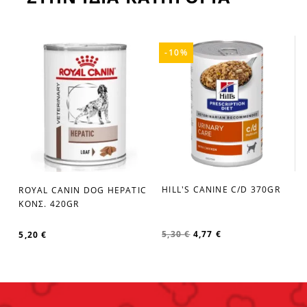
-10%
C
HILL'S CANINE C/D 370GR
ROYAL CANIN DOG HEPATIC
favorite_border
favorite_border
ΚΟΝΣ. 420GR
5,30 €
4,77 €
5,20 €