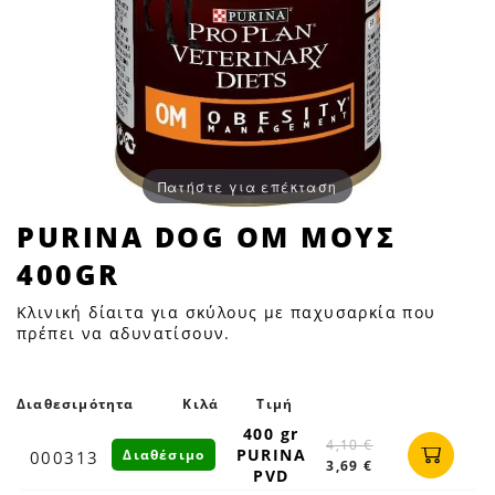
Πατήστε για επέκταση
PURINA
PURINA DOG OM ΜΟΥΣ
DOG
400GR
OM
ΜΟΥΣ
Κλινική δίαιτα για σκύλους με παχυσαρκία που
400GR
πρέπει να αδυνατίσουν.
|
Petfan
Διαθεσιμότητα
Κιλά
Τιμή
400 gr
4,10 €
PURINA
Διαθέσιμο
000313
3,69 €
PVD