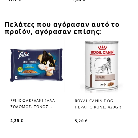
Πελάτες που αγόρασαν αυτό το
προϊόν, αγόρασαν επίσης:
FELIX ΦΑΚΕΛΑΚΙ 4ΑΔΑ
ROYAL CANIN DOG
favorite_border
favorite_border
ΣΟΛΟΜΟΣ. ΤΟΝΟΣ...
HEPATIC ΚΟΝΣ. 420GR
2,25 €
5,20 €