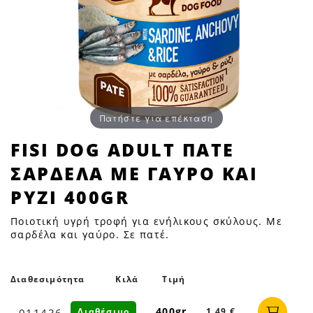
Πατήστε για επέκταση
FISI
FISI DOG ADULT ΠΑΤΕ
DOG
ΣΑΡΔΕΛΑ ΜΕ ΓΑΥΡΟ ΚΑΙ
ADULT
ΠΑΤΕ
ΡΥΖΙ 400GR
ΣΑΡΔΕΛΑ
Ποιοτική υγρή τροφή για ενήλικους σκύλους. Με
ΜΕ
σαρδέλα και γαύρο. Σε πατέ.
ΓΑΥΡΟ
ΚΑΙ
ΡΥΖΙ
Διαθεσιμότητα
Κιλά
Τιμή
400GR
400gr
Διαθέσιμο
1,49 €
011436