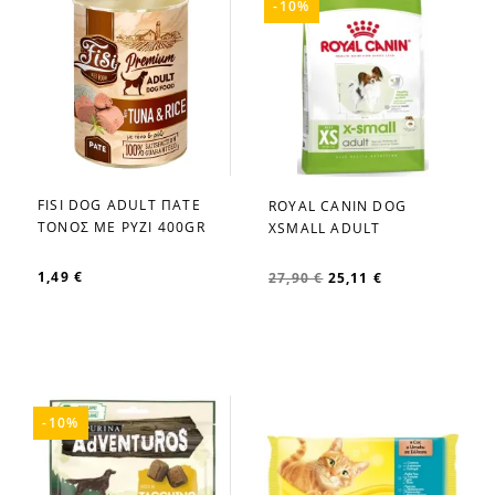
-10%
FISI DOG ADULT ΠΑΤΕ
ROYAL CANIN DOG
favorite_border
favorite_border
ΤΟΝΟΣ ΜΕ ΡΥΖΙ 400GR
XSMALL ADULT
1,49 €
27,90 €
25,11 €
-10%