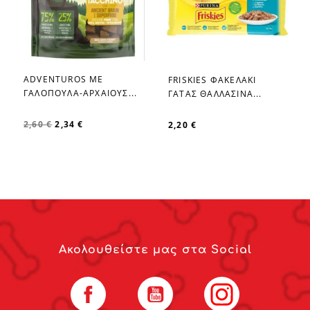
ADVENTUROS ΜΕ
FRISKIES ΦΑΚΕΛΑΚΙ
favorite_border
favorite_border
ΓΑΛΟΠΟΥΛΑ-ΑΡΧΑΙΟΥΣ...
ΓΑΤΑΣ ΘΑΛΛΑΣΙΝΑ...
2,60 €
2,34 €
2,20 €
Ακολουθείστε μας στα Social
Facebook
YouTube
Instagram