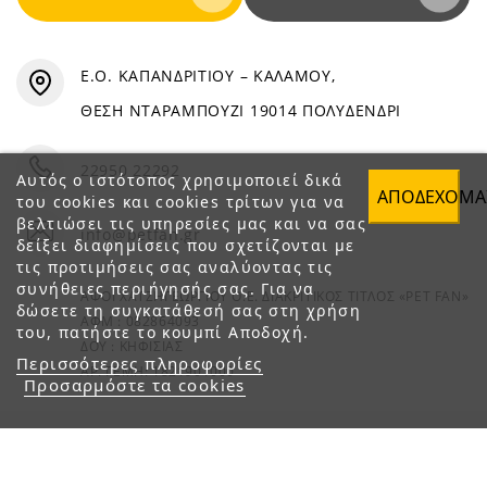
Ε.Ο. ΚΑΠΑΝΔΡΙΤΙΟΥ – ΚΑΛΑΜΟΥ,
ΘΕΣΗ ΝΤΑΡΑΜΠΟΥΖΙ 19014 ΠΟΛΥΔΕΝΔΡΙ
22950 22292
Αυτός ο ιστότοπος χρησιμοποιεί δικά
ΑΠΟΔΈΧΟΜΑ
του cookies και cookies τρίτων για να
βελτιώσει τις υπηρεσίες μας και να σας
info@petfan.gr
δείξει διαφημίσεις που σχετίζονται με
τις προτιμήσεις σας αναλύοντας τις
συνήθειες περιήγησής σας. Για να
ΑΦΟΙ ΧΑΤΖΗΓΕΩΡΓΙΟΥ Ο.Ε. ΔΙΑΚΡΙΤΙΚΟΣ ΤΙΤΛΟΣ «PET FAN»
δώσετε τη συγκατάθεσή σας στη χρήση
ΑΦΜ : 082864093
του, πατήστε το κουμπί Αποδοχή.
ΔΟΥ : ΚΗΦΙΣΙΑΣ
Περισσότερες πληροφορίες
ΑΡ. ΓΕΜΗ: 1821901000
Προσαρμόστε τα cookies