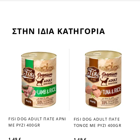
ΣΤΗΝ ΙΔΙΑ ΚΑΤΗΓΟΡΙΑ
FISI DOG ADULT ΠΑΤΕ ΑΡΝΙ
FISI DOG ADULT ΠΑΤΕ
favorite_border
favorite_border
R
ΜΕ ΡΥΖΙ 400GR
ΤΟΝΟΣ ΜΕ ΡΥΖΙ 400GR
1,49 €
1,49 €