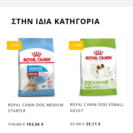
ΣΤΗΝ ΙΔΙΑ ΚΑΤΗΓΟΡΙΑ
-10%
-10%
ROYAL CANIN DOG XSMALL
ROYAL CANIN DOG MEDIUM
favorite_border
favorite_border
ADULT
STARTER
27,90 €
25,11 €
115,00 €
103,50 €