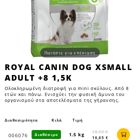
Πατήστε για επέκταση
ROYAL
ROYAL CANIN DOG XSMALL
CANIN
ADULT +8 1,5K
DOG
XSMALL
Ολοκληρωμένη διατροφή για mini σκύλους. Από 8
ADULT
ετών και πάνω. Ενισχύει την φυσική άμυνα του
οργανισμού στα αποτελέσματα της γήρανσης.
+8
1,5K
|
Διαθεσιμότητα
Κιλά
Τιμή
Petfan
18,50 €
1.5 kg
Διαθέσιμο
006076
16,65 €