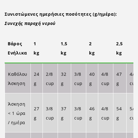
Συνιστώμενες ημερήσιες ποσότητες (g/ημέρα):
Συνεχής παροχή νερού
Βάρος
1
1,5
2
2,5
Ενήλικα
kg
kg
kg
kg
Καθόλου
24
2/8
32
3/8
40
4/8
47
4/8
Άσκηση
g
cup
g
cup
g
cup
g
cu
Άσκηση
27
3/8
37
3/8
46
4/8
54
5/8
< 1 ώρα
g
cup
g
cup
g
cup
g
cu
/ ημέρα