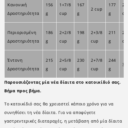
Κανονική
156
1+7/8
167
177
2+
2 cup
Δραστηριότητα
g
cup
g
g
cu
Περιορισμένη
186
2+2/8
198
2+3/8
211
2+
Δραστηριότητα
g
cup
g
cup
g
cu
Έντονη
215
2+5/8
230
2+7/8
244
3 
Δραστηριότητα
g
cup
g
cup
g
Παρουσιάζοντας μία νέα δίαιτα στο κατοικίδιό σας.
Βήμα προς βήμα.
Το κατοικίδιό σας θα χρειαστεί κάποιο χρόνο για να
συνηθίσει τη νέα δίαιτα. Για να αποφύγετε
γαστρεντερικές διαταραχές, η μετάβαση από μία δίαιτα