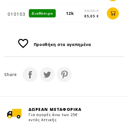
94,50 €
12k
Διαθέσιμο
010103
85,05 €
favorite_border
Προσθήκη στα αγαπημένα
Share
ΔΩΡΕΑΝ ΜΕΤΑΦΟΡΙΚΑ
Για αγορές άνω των 25€
εντός Αττικής