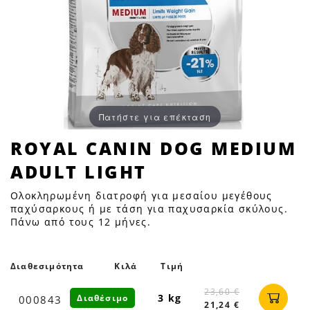
Πατήστε για επέκταση
ROYAL
ROYAL CANIN DOG MEDIUM
CANIN
ADULT LIGHT
DOG
MEDIUM
Ολοκληρωμένη διατροφή για μεσαίου μεγέθους
ADULT
παχύσαρκους ή με τάση για παχυσαρκία σκύλους.
Πάνω από τους 12 μήνες.
LIGHT
|
Petfan
Διαθεσιμότητα
Κιλά
Τιμή
23,60 €
3 kg
Διαθέσιμο
000843
21,24 €