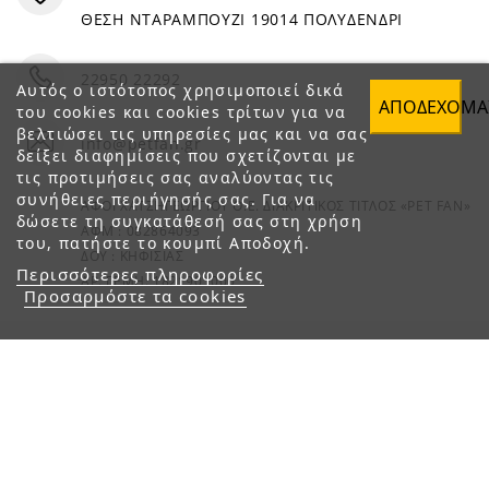
ΘΕΣΗ ΝΤΑΡΑΜΠΟΥΖΙ 19014 ΠΟΛΥΔΕΝΔΡΙ
22950 22292
Αυτός ο ιστότοπος χρησιμοποιεί δικά
ΑΠΟΔΈΧΟΜΑ
του cookies και cookies τρίτων για να
βελτιώσει τις υπηρεσίες μας και να σας
info@petfan.gr
δείξει διαφημίσεις που σχετίζονται με
τις προτιμήσεις σας αναλύοντας τις
συνήθειες περιήγησής σας. Για να
ΑΦΟΙ ΧΑΤΖΗΓΕΩΡΓΙΟΥ Ο.Ε. ΔΙΑΚΡΙΤΙΚΟΣ ΤΙΤΛΟΣ «PET FAN»
δώσετε τη συγκατάθεσή σας στη χρήση
ΑΦΜ : 082864093
του, πατήστε το κουμπί Αποδοχή.
ΔΟΥ : ΚΗΦΙΣΙΑΣ
Περισσότερες πληροφορίες
ΑΡ. ΓΕΜΗ: 1821901000
Προσαρμόστε τα cookies
© 2023 petfan.gr. All rights reserved.
e-Shop by Synergic Software