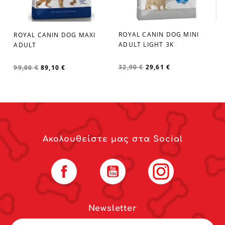
M
ROYAL CANIN DOG MINI
ROYAL CANIN DOG MAXI
favorite_border
favorite_border
ADULT LIGHT 3K
ADULT
32,90 €
29,61 €
99,00 €
89,10 €
Ακολουθείστε μας στα Social
Facebook
YouTube
Instagram
Newsletter