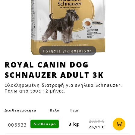
Πατήστε για επέκταση
ROYAL
ROYAL CANIN DOG
CANIN
SCHNAUZER ADULT 3K
DOG
SCHNAUZER
Ολοκληρωμένη διατροφή για ενήλικα Schnauzer.
ADULT
Πάνω από τους 12 μήνες.
3K
|
Διαθεσιμότητα
Κιλά
Τιμή
Petfan
29,90 €
3 kg
Διαθέσιμο
006633
26,91 €