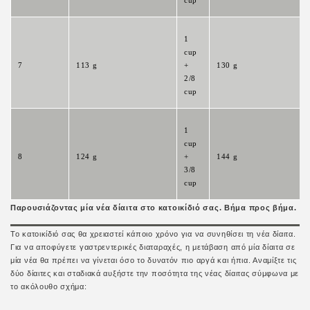
cup
1
cup
7
113 g
+
130 g
2/8
cup
1
cup
8
124 g
+
144 g
3/8
cup
Παρουσιάζοντας μία νέα δίαιτα στο κατοικίδιό σας. Βήμα προς βήμα.
Το κατοικίδιό σας θα χρειαστεί κάποιο χρόνο για να συνηθίσει τη νέα δίαιτα.
Για να αποφύγετε γαστρεντερικές διαταραχές, η μετάβαση από μία δίαιτα σε
μία νέα θα πρέπει να γίνεται όσο το δυνατόν πιο αργά και ήπια. Αναμίξτε τις
δύο δίαιτες και σταδιακά αυξήστε την ποσότητα της νέας δίαιτας σύμφωνα με
το ακόλουθο σχήμα: