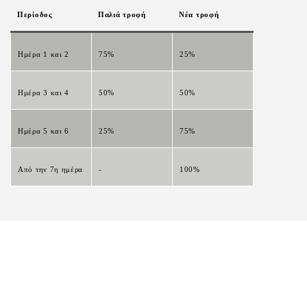
Περίοδος
Παλιά τροφή
Νέα τροφή
Ημέρα 1 και 2
75%
25%
Ημέρα 3 και 4
50%
50%
Ημέρα 5 και 6
25%
75%
Από την 7η ημέρα
-
100%