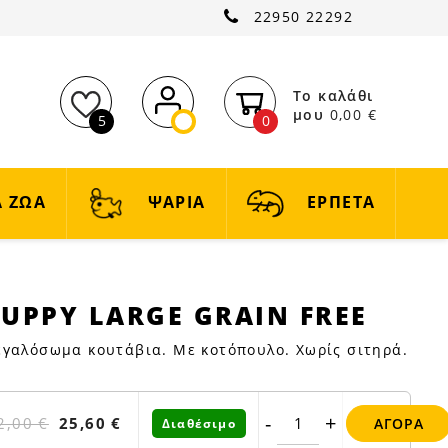
22950 22292
Το καλάθι
μου
0,00 €
5
0
 ΖΩΑ
ΨΑΡΙΑ
ΕΡΠΕΤΑ
PUPPY LARGE GRAIN FREE
εγαλόσωμα κουτάβια. Με κοτόπουλο. Χωρίς σιτηρά.
-
+
2,00 €
25,60 €
ΑΓΟΡΆ
Διαθέσιμο