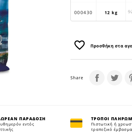
|
Petfan
9
000430
12 kg
favorite_border
Προσθήκη στα αγ
Share
ΔΩΡΕΑΝ ΠΑΡΑΔΟΣΗ
ΤΡΟΠΟΙ ΠΛΗΡΩ
υθημερόν εντός
Πιστωτική ή χρεωσ
ττικής
τραπεζικό έμβασμα