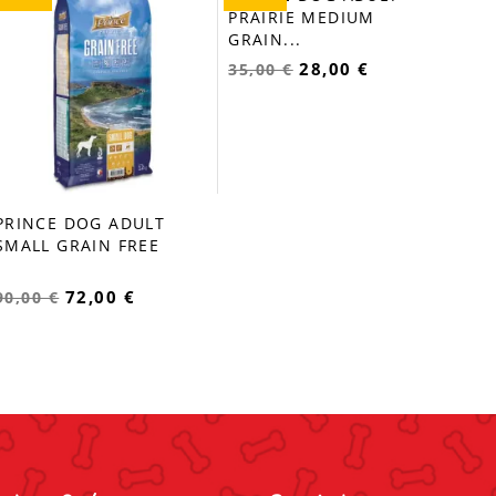
fa
PRA
98,
PRINCE DOG ADULT
PRINCE DOG ADULT
favorite_border
favorite_border
SMALL GRAIN FREE
PRAIRIE MEDIUM
GRAIN...
72,00 €
28,00 €
90,00 €
35,00 €