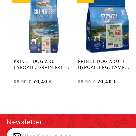
PRINCE DOG ADULT
PRINCE DOG ADULT
favorite_border
favorite_border
HYPOALL. GRAIN FREE...
HYPOALLERG. LAMP...
70,40 €
70,40 €
88,00 €
88,00 €
Newsletter