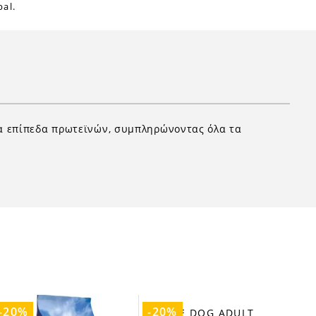
al.
τα επίπεδα πρωτεϊνών, συμπληρώνοντας όλα τα
-20%
-20%
-2
PRI