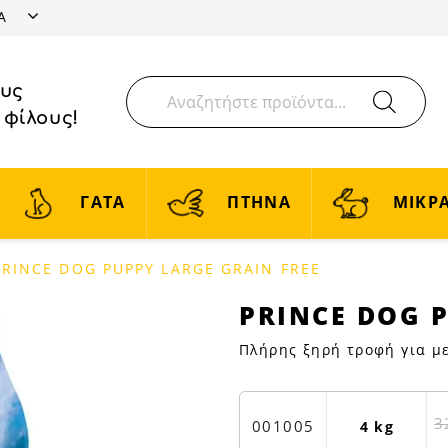
ΤΑ
ους
 φίλους!
ΓΑΤΑ
ΠΤΗΝΑ
ΜΙΚΡΑ
PRINCE DOG PUPPY LARGE GRAIN FREE
PRINCE
PRINCE DOG 
DOG
Πλήρης ξηρή τροφή για μ
PUPPY
LARGE
GRAIN
3
FREE
001005
4 kg