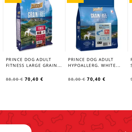
PRINCE DOG ADULT
PRINCE DOG ADULT
favorite_border
favorite_border
FITNESS LARGE GRAIN...
HYPOALLERG. WHITE...
70,40 €
70,40 €
88,00 €
88,00 €