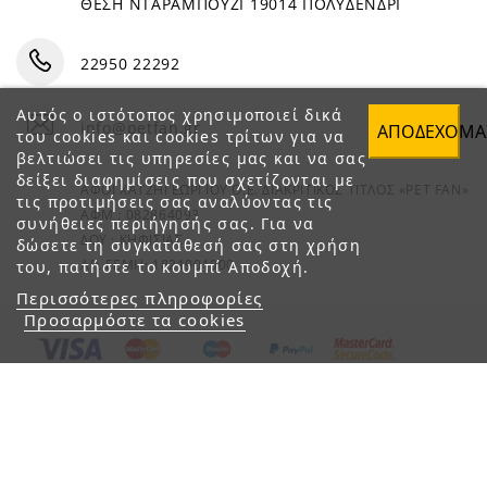
ΘΕΣΗ ΝΤΑΡΑΜΠΟΥΖΙ 19014 ΠΟΛΥΔΕΝΔΡΙ
22950 22292
Αυτός ο ιστότοπος χρησιμοποιεί δικά
info@petfan.gr
ΑΠΟΔΈΧΟΜΑ
του cookies και cookies τρίτων για να
βελτιώσει τις υπηρεσίες μας και να σας
δείξει διαφημίσεις που σχετίζονται με
ΑΦΟΙ ΧΑΤΖΗΓΕΩΡΓΙΟΥ Ο.Ε. ΔΙΑΚΡΙΤΙΚΟΣ ΤΙΤΛΟΣ «PET FAN»
τις προτιμήσεις σας αναλύοντας τις
ΑΦΜ : 082864093
συνήθειες περιήγησής σας. Για να
ΔΟΥ : ΚΗΦΙΣΙΑΣ
δώσετε τη συγκατάθεσή σας στη χρήση
ΑΡ. ΓΕΜΗ: 1821901000
του, πατήστε το κουμπί Αποδοχή.
Περισσότερες πληροφορίες
Προσαρμόστε τα cookies
© 2023 petfan.gr. All rights reserved.
e-Shop by Synergic Software