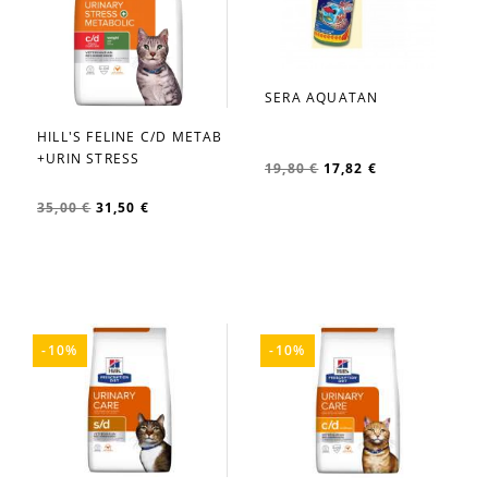
SERA AQUATAN
favorite_border
HILL'S FELINE C/D METAB
favorite_border
+URIN STRESS
19,80 €
17,82 €
35,00 €
31,50 €
-10%
-10%