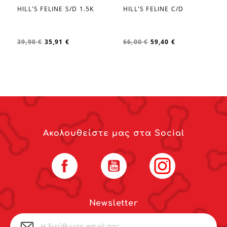
HILL'S FELINE S/D 1.5K
HILL'S FELINE C/D
favorite_border
favorite_border
39,90 €
35,91 €
66,00 €
59,40 €
Ακολουθείστε μας στα Social
Facebook
YouTube
Instagram
Newsletter