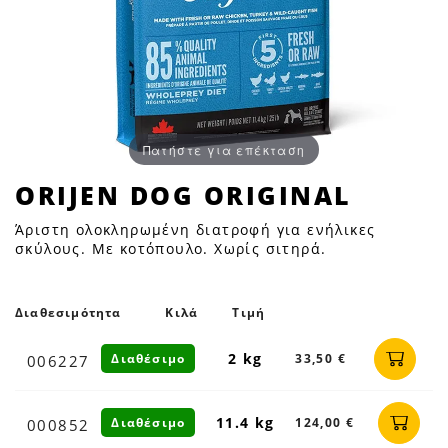
Πατήστε για επέκταση
ORIJEN
ORIJEN DOG ORIGINAL
DOG
Άριστη ολοκληρωμένη διατροφή για ενήλικες
ORIGINAL
σκύλους. Με κοτόπουλο. Χωρίς σιτηρά.
|
Petfan
Διαθεσιμότητα
Κιλά
Τιμή
2 kg
Διαθέσιμο
33,50 €
006227
11.4 kg
Διαθέσιμο
124,00 €
000852