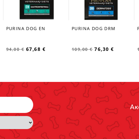
PURINA DOG EN
PURINA DOG DRM
favorite_border
favorite_border
67,68 €
76,30 €
94,00 €
109,00 €
Ακ