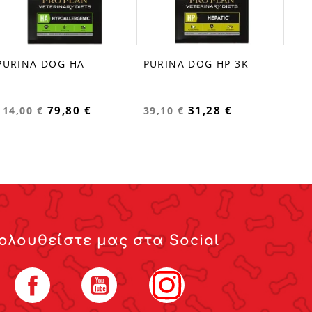
PURINA DOG HA
PURINA DOG HP 3K
favorite_border
favorite_border
79,80 €
31,28 €
114,00 €
39,10 €
ολουθείστε μας στα Social
Facebook
YouTube
Instagram