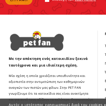
Με την απόκτηση ενός κατοικιδίου ξεκινά
ταυτόχρονα και μια ιδιαίτερη σχέση.
Μία σχέση η οποία χρειάζεται υπευθυνότητα και
αξιοπιστία στην αντιμετώπιση των καθημερινών
αναγκών των πιστών μας φίλων. Στην PET FAN
γνωρίζουμε ότι τα κατοικίδια σας είναι ανεκτίμητα
και για αυτό τους αξίζουν τα καλύτερα. Ευχαριστούμε
Αυτός ο ιστότοπος χρησιμοποιεί δικά του cookies κ
για την προτίμηση σας!