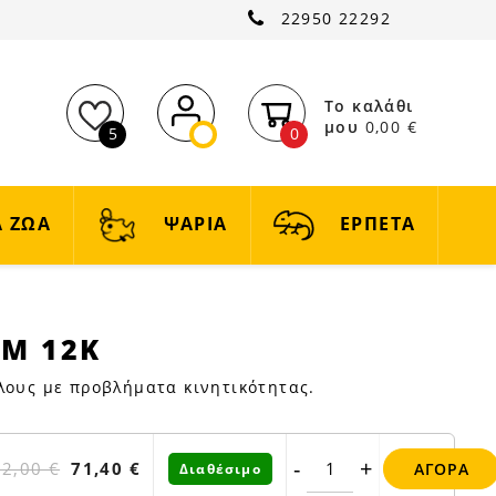
22950 22292
Το καλάθι
μου
0,00 €
5
0
 ΖΩΑ
ΨΑΡΙΑ
ΕΡΠΕΤΑ
JM 12K
ύλους με προβλήματα κινητικότητας.
-
+
2,00 €
71,40 €
ΑΓΟΡΆ
Διαθέσιμο