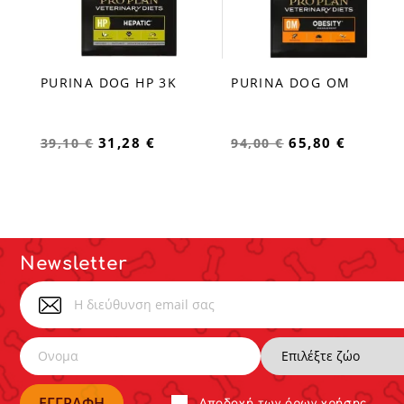
PURINA DOG HP 3K
PURINA DOG OM
favorite_border
favorite_border
31,28 €
65,80 €
39,10 €
94,00 €
Newsletter
Αποδoχή των
όρων χρήσης