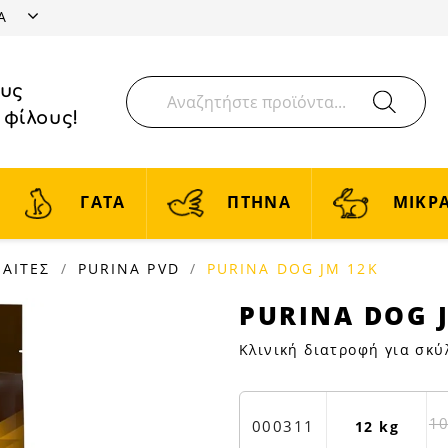
ΤΑ
ους
 φίλους!
ΓΑΤΑ
ΠΤΗΝΑ
ΜΙΚΡΑ
ΙΑΙΤΕΣ
PURINA PVD
PURINA DOG JM 12K
PURINA
PURINA DOG 
DOG
Κλινική διατροφή για σκ
JM
12K
|
10
Petfan
000311
12 kg