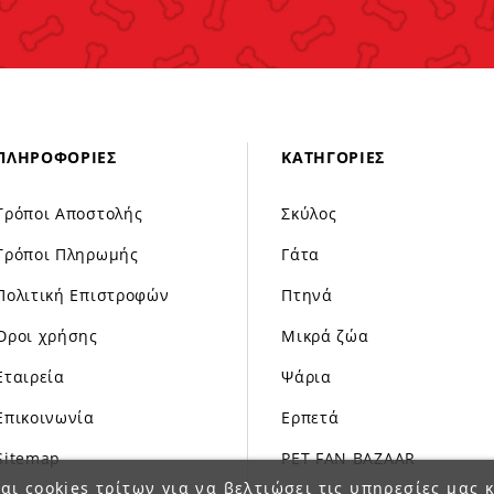
ΠΛΗΡΟΦΟΡΊΕΣ
ΚΑΤΗΓΟΡΊΕΣ
Τρόποι Αποστολής
Σκύλος
Τρόποι Πληρωμής
Γάτα
Πολιτική Επιστροφών
Πτηνά
Όροι χρήσης
Μικρά ζώα
Εταιρεία
Ψάρια
Επικοινωνία
Ερπετά
Sitemap
PET FAN BAZAAR
αι cookies τρίτων για να βελτιώσει τις υπηρεσίες μας κ