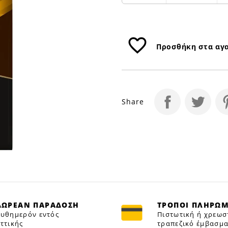
favorite_border
Προσθήκη στα αγ
Share
ΔΩΡΕΑΝ ΠΑΡΑΔΟΣΗ
ΤΡΟΠΟΙ ΠΛΗΡΩ
υθημερόν εντός
Πιστωτική ή χρεωσ
ττικής
τραπεζικό έμβασμα