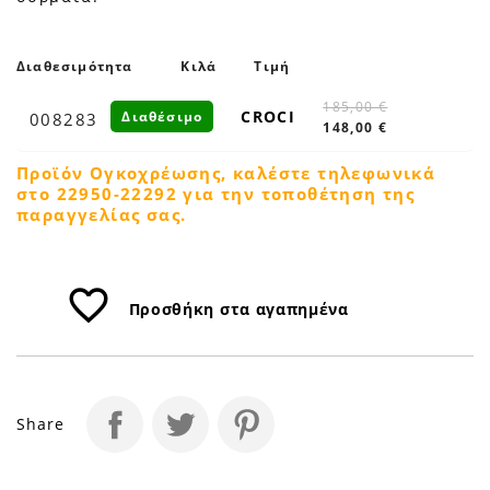
Petfan
Διαθεσιμότητα
Κιλά
Τιμή
185,00 €
CROCI
Διαθέσιμο
008283
148,00 €
Προϊόν Ογκοχρέωσης, καλέστε τηλεφωνικά
στο 22950-22292 για την τοποθέτηση της
παραγγελίας σας.
favorite_border
Προσθήκη στα αγαπημένα
Share