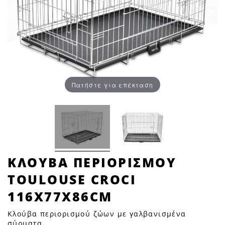
Πατήστε για επέκταση
ΚΛΟΥΒΑ
ΚΛΟΥΒΑ ΠΕΡΙΟΡΙΣΜΟΥ
ΠΕΡΙΟΡΙΣΜΟΥ
TOULOUSE CROCI
TOULOUSE
CROCI
116X77X86CM
116X77X86cm
Κλούβα περιορισμού ζώων με γαλβανισμένα
|
σύρματα.