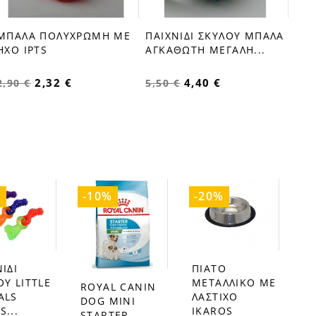
ΜΠΑΛΑ ΠΟΛΥΧΡΩΜΗ ΜΕ
ΠΑΙΧΝΙΔΙ ΣΚΥΛΟΥ ΜΠΑΛΑ
favorite_border
favorite_border
ΗΧΟ IPTS
ΑΓΚΑΘΩΤΗ ΜΕΓΑΛΗ...
2,32 €
4,40 €
2,90 €
5,50 €
%
-10%
-20%
ΙΔΙ
ΠΙΑΤΟ
favorite_border
ΟΥ LITTLE
ΜΕΤΑΛΛΙΚΟ ΜΕ
ROYAL CANIN
favorite_border
ALS
ΛΑΣΤΙΧΟ
DOG MINI
...
IKAROS
STARTER