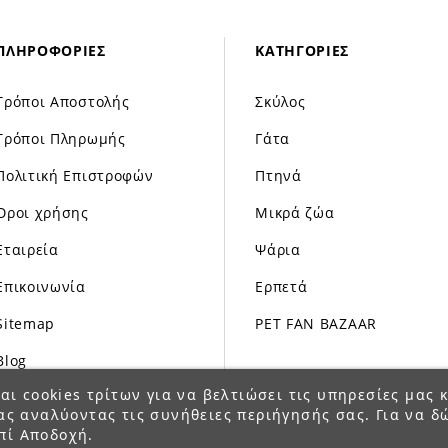
ΠΛΗΡΟΦΟΡΊΕΣ
ΚΑΤΗΓΟΡΊΕΣ
Τρόποι Αποστολής
Σκύλος
Τρόποι Πληρωμής
Γάτα
Πολιτική Επιστροφών
Πτηνά
Όροι χρήσης
Μικρά ζώα
Εταιρεία
Ψάρια
Επικοινωνία
Ερπετά
Sitemap
PET FAN BAZAAR
Blog
αι cookies τρίτων για να βελτιώσει τις υπηρεσίες μας κ
ας αναλύοντας τις συνήθειες περιήγησής σας. Για να δ
πί Αποδοχή.