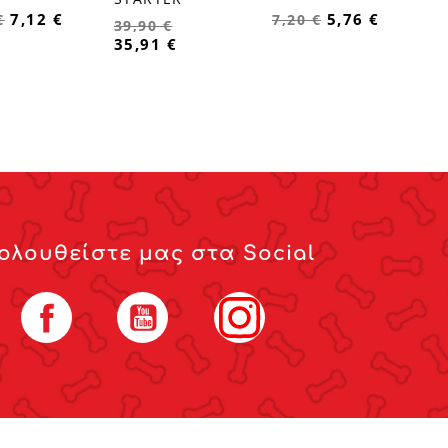
7,12 €
5,76 €
€
7,20 €
39,90 €
35,91 €
ολουθείστε μας στα Social
Facebook
YouTube
Instagram