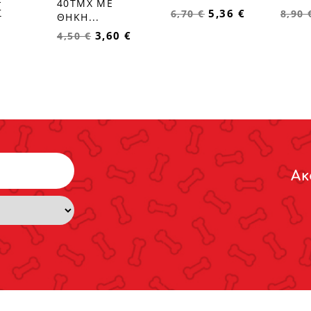
40ΤΜΧ ΜΕ
5,36 €
Σ
6,70 €
8,90 
ΘΗΚΗ...
3,60 €
4,50 €
Ακ