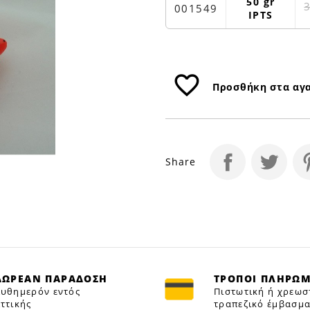
|
50 gr
001549
IPTS
Petfan
favorite_border
Προσθήκη στα αγ
Share
ΔΩΡΕΑΝ ΠΑΡΑΔΟΣΗ
ΤΡΟΠΟΙ ΠΛΗΡΩ
υθημερόν εντός
Πιστωτική ή χρεωσ
ττικής
τραπεζικό έμβασμα