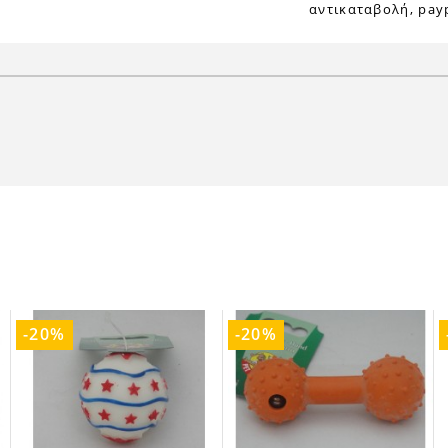
αντικαταβολή, payp
-20%
-20%