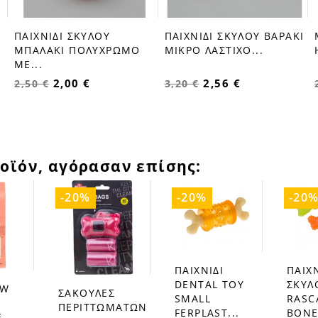
ΠΑΙΧΝΙΔΙ ΣΚΥΛΟΥ
ΠΑΙΧΝΙΔΙ ΣΚΥΛΟΥ ΒΑΡΑΚΙ
favorite_border
favorite_border
ΜΠΑΛΑΚΙ ΠΟΛΥΧΡΩΜΟ
ΜΙΚΡΟ ΛΑΣΤΙΧΟ...
ΜΕ...
2,00 €
2,56 €
2,50 €
3,20 €
οϊόν, αγόρασαν επίσης:
-20%
-20%
-20
ΠΑΙΧΝΙΔΙ
ΠΑΙΧΝ
favorite_border
favorite_border
DENTAL TOY
ΣΚΥΛ
OW
ΣΑΚΟΥΛΕΣ
favorite_border
SMALL
RASC
ΠΕΡΙΤΤΩΜΑΤΩΝ
FERPLAST...
BONES
E