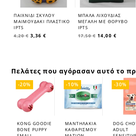
ΡΑΚΙ
ΠΑΙΧΝΙΔΙ ΣΚΥΛΟΥ
ΜΠΑΛΑ ΛΙΧΟΥΔΙΑΣ
favorite_border
favorite_border
ΜΑΙΜΟΥΔΑΚΙ ΠΛΑΣΤΙΚΟ
ΜΕΓΑΛΗ ΜΕ ΘΟΡΥΒΟ
IPTS
IPTS
3,36 €
14,00 €
4,20 €
17,50 €
Πελάτες που αγόρασαν αυτό το πρ
-20%
-10%
-30%
KONG GOODIE
ΜΑΝΤΗΛΑΚΙΑ
DOG CH
favorite_border
favorite_border
favorite_border
BONE PUPPY
ΚΑΘΑΡΙΣΜΟΥ
ADULT
SMALL
ΜΑΤΙΩΝ
SENSITIV