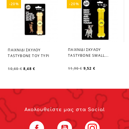
-20%
-20%
ΠΑΙΧΝΙΔΙ ΣΚΥΛΟΥ
ΠΑΙΧΝΙΔΙ ΣΚΥΛΟΥ
favorite_border
favorite_border
TASTYBONE SMALL...
TASTYBONE TOY ΤΥΡΙ
11,90 €
9,52 €
10,60 €
8,48 €
Ακολουθείστε μας στα Social
Facebook
YouTube
Instagram