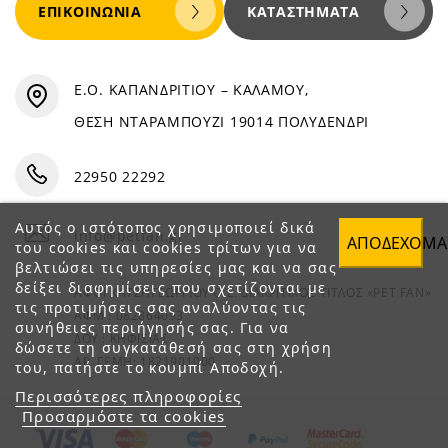
ΕΠΙΚΟΙΝΩΝΊΑ
ΚΑΤΑΣΤΉΜΑΤΑ
Ε.Ο. ΚΑΠΑΝΔΡΙΤΙΟΥ – ΚΑΛΑΜΟΥ,
ΘΕΣΗ ΝΤΑΡΑΜΠΟΥΖΙ 19014 ΠΟΛΥΔΕΝΔΡΙ
22950 22292
Αυτός ο ιστότοπος χρησιμοποιεί δικά
info@petfan.gr
ΑΠΟΔΈΧΟΜΑ
του cookies και cookies τρίτων για να
βελτιώσει τις υπηρεσίες μας και να σας
δείξει διαφημίσεις που σχετίζονται με
ΑΦΟΙ ΧΑΤΖΗΓΕΩΡΓΙΟΥ Ο.Ε. ΔΙΑΚΡΙΤΙΚΟΣ ΤΙΤΛΟΣ «PET FAN»
τις προτιμήσεις σας αναλύοντας τις
ΑΦΜ : 082864093
συνήθειες περιήγησής σας. Για να
ΔΟΥ : ΚΗΦΙΣΙΑΣ
δώσετε τη συγκατάθεσή σας στη χρήση
ΑΡ. ΓΕΜΗ: 1821901000
του, πατήστε το κουμπί Αποδοχή.
Περισσότερες πληροφορίες
Προσαρμόστε τα cookies