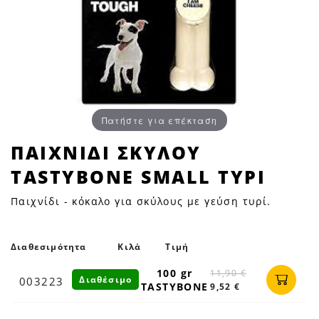
Πατήστε για επέκταση
ΠΑΙΧΝΙΔΙ
ΠΑΙΧΝΙΔΙ ΣΚΥΛΟΥ
ΣΚΥΛΟΥ
TASTYBONE SMALL ΤΥΡΙ
TASTYBONE
SMALL
Παιχνίδι - κόκαλο για σκύλους με γεύση τυρί.
ΤΥΡΙ
|
Petfan
Διαθεσιμότητα
Κιλά
Τιμή
100 gr
11,90 €
Διαθέσιμο
003223
TASTYBONE
9,52 €