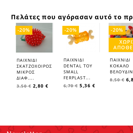
Πελάτες που αγόρασαν αυτό το πρ
-20%
-20%
-20%
ΧΩΡΊ
ΑΠΌΘ
ΠΑΙΧΝΙΔΙ
ΠΑΙΧΝΙΔΙ
ΠΑΙΧΝΙΔΙ
favorite_border
favorite_border
favorite_border
DENTAL TOY
ΚΟΚΑΛΟ
ΣΚΑΤΖΟΧΟΙΡΟΣ
SMALL
ΒΕΛΟΥΔΙΝ
ΜΙΚΡΟΣ
FERPLAST...
ΔΙΑΦ....
6,
8,50 €
5,36 €
6,70 €
2,80 €
3,50 €