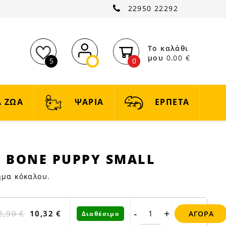
22950 22292
Το καλάθι
μου
0,00 €
5
0
 ΖΩΑ
ΨΑΡΙΑ
ΕΡΠΕΤΑ
 BONE PUPPY SMALL
ήμα κόκαλου.
-
+
2,90 €
10,32 €
ΑΓΟΡΆ
Διαθέσιμο