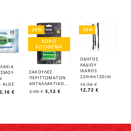
-20%
-20%
ΧΩΡΊΣ
ΑΠΌΘΕΜΑ
ΟΔΗΓΟΣ
favorite_border
ΛΑΔΙΟΥ
ΛΑΚΙΑ
IKAROS
ΣΑΚΟΥΛΕΣ
ΙΣΜΟΥ
favorite_border
22mmx120cm
ΠΕΡΙΤΤΩΜΑΤΩΝ
Ν
ΑΝΤΑΛΛΑΚΤΙΚΟ...
 ALOE
15,90 €
12,72 €
3,12 €
3,90 €
2,16 €