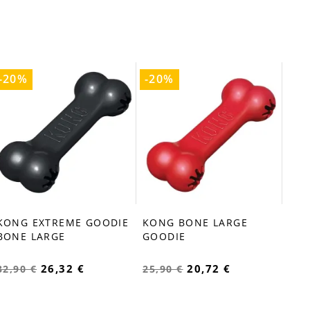
-20%
-20%
-2
KO
fa
ME
20,
KONG EXTREME GOODIE
KONG BONE LARGE
favorite_border
favorite_border
BONE LARGE
GOODIE
26,32 €
20,72 €
32,90 €
25,90 €