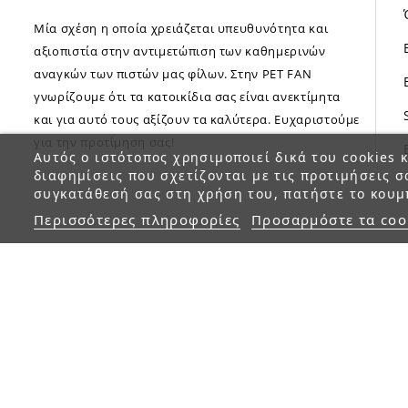
Μία σχέση η οποία χρειάζεται υπευθυνότητα και
αξιοπιστία στην αντιμετώπιση των καθημερινών
αναγκών των πιστών μας φίλων. Στην PET FAN
γνωρίζουμε ότι τα κατοικίδια σας είναι ανεκτίμητα
και για αυτό τους αξίζουν τα καλύτερα. Ευχαριστούμε
για την προτίμηση σας!
Αυτός ο ιστότοπος χρησιμοποιεί δικά του cookies κ
διαφημίσεις που σχετίζονται με τις προτιμήσεις σ
συγκατάθεσή σας στη χρήση του, πατήστε το κουμ
Περισσότερες πληροφορίες
Προσαρμόστε τα coo
© 2023 petfan.gr. All rights reserved