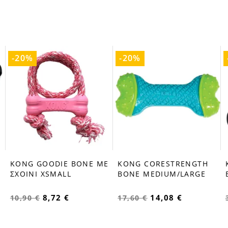
-20%
-20%
ΚΟΝG GOODIE BONE ΜΕ
KONG CORESTRENGTH
favorite_border
favorite_border
ΣΧΟΙΝΙ XSMALL
BONE MEDIUM/LARGE
8,72 €
14,08 €
10,90 €
17,60 €