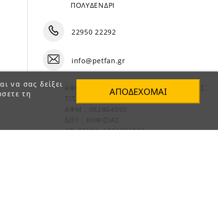
ΠΟΛΥΔΕΝΔΡΙ
22950 22292
info@petfan.gr
αι να σας δείξει
ΑΦΟΙ ΧΑΤΖΗΓΕΩΡΓΙΟΥ Ο.Ε. ΔΙΑΚΡΙΤΙΚΟΣ
ΑΠΟΔΈΧΟΜΑΙ
ώσετε τη
ΤΙΤΛΟΣ «PET FAN»
ΑΦΜ : 082864093
ΔΟΥ : ΚΗΦΙΣΙΑΣ
ΑΡ. ΓΕΜΗ: 1821901000
e-Shop by Synergic Software