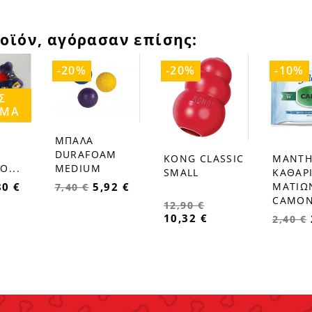
οϊόν, αγόρασαν επίσης:
-20%
-20%
-10%
Σ
ΕΜΑ
ΜΠΑΛΑ
favorite_border
DURAFOAM
KONG CLASSIC
ΜΑΝΤΗ
favorite_border
favorite_border
Ο...
MEDIUM
SMALL
ΚΑΘΑΡ
80 €
5,92 €
ΜΑΤΙΩ
7,40 €
CAMON
12,90 €
10,32 €
2,40 €