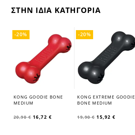
ΣΤΗΝ ΙΔΙΑ ΚΑΤΗΓΟΡΙΑ
-20%
-20%
KONG GOODIE BONE
KONG EXTREME GOODIE
favorite_border
favorite_border
MEDIUM
BONE MEDIUM
16,72 €
15,92 €
20,90 €
19,90 €