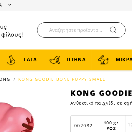
ΤΑ
ους
 φίλους!
ΓΑΤΑ
ΠΤΗΝΑ
ΜΙΚΡΑ
ONG
KONG GOODIE BONE PUPPY SMALL
KONG
KONG GOODIE
GOODIE
Ανθεκτικό παιχνίδι σε σχ
BONE
PUPPY
SMALL
100 gr
1
|
002082
ΡΟΖ